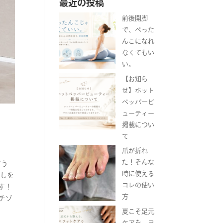
最近の投稿
前後開脚
で、ぺった
んこになれ
なくてもい
い。
【お知ら
せ】ホット
ペッパービ
ューティー
掲載につい
て
爪が折れ
た！そんな
どう
時に使える
癒しを
コレの使い
す！
方
チゾ
夏こそ足元
ケアを。ヨ