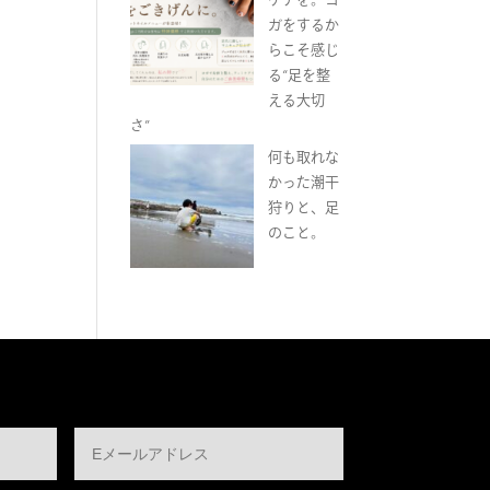
ガをするか
らこそ感じ
る“足を整
える大切
さ”
何も取れな
かった潮干
狩りと、足
のこと。