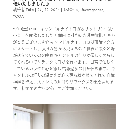
催いたしました♪
執筆者
Erika
|
2月 12, 2024
|
RATONA
,
Uncategorized
,
YOGA
2/10(土)17:00~ キャンドルナイトヨガ＆サットサン（お
茶会）を開催しました！ 前回に引き続き満員御礼！ あり
がとうございます☆ キャンドルナイトヨガは薄暗い夕方
にスタートし、 大きな窓から見える外の世界が段々と陽
が落ちていくのを眺め キャンドルの灯りが優しく照らし
てくれる中でリラックスヨガを行います。 日常で忙しく
しているカラダと心を癒し 情報過多な目を休めます。 キ
ャンドルの灯りの温かさが心を落ち着かせてくれて 自律
神経を整え、ストレスの解消やリラックス効果を高めま
す。 初めての方も安心してご参加ください。...