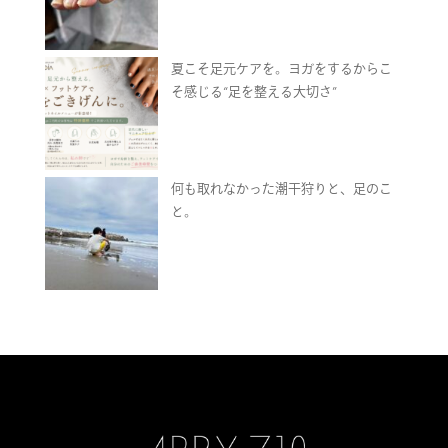
夏こそ足元ケアを。ヨガをするからこ
そ感じる“足を整える大切さ”
何も取れなかった潮干狩りと、足のこ
と。