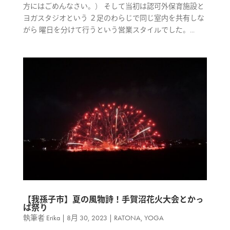
方にはごめんなさい。） そして当初は認可外保育施設と
ヨガスタジオという ２足のわらじで同じ室内を共有しな
がら 曜日を分けて行うという営業スタイルでした。...
【我孫子市】夏の風物詩！手賀沼花火大会とかっ
ぱ祭り
執筆者
Erika
|
8月 30, 2023
|
RATONA
,
YOGA