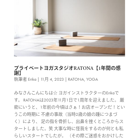
プライベートヨガスタジオRATONA【1年間の感
謝】
執筆者
Erika
|
11月 4, 2023
|
RATONA
,
YOGA
みなさんこんにちは☆ ヨガインストラクターのErikaで
す。 RATONAは2023年11月1日で1周年を迎えました。 厳
密にいうと、1年前の今頃はさぁ！お店オープンだ！とい
うこの時期に 不慮の事故（当時2歳の娘の踵につまづ
く）により、 足の指を骨折し、出鼻を挫くところからス
タートしました。笑 大事な時に怪我をするのが何とも私
らしいスタートでしたが。 （その際ご迷惑をおかけした