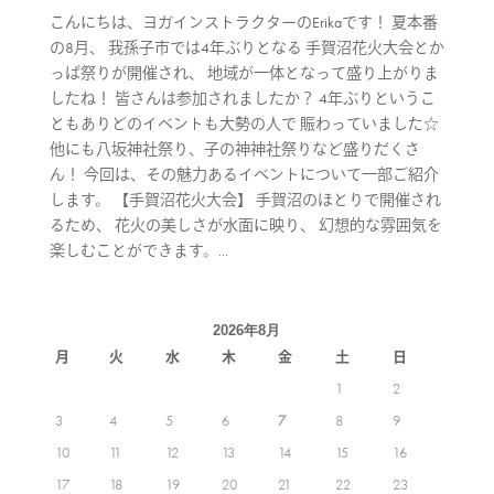
こんにちは、ヨガインストラクターのErikaです！ 夏本番
の8月、 我孫子市では4年ぶりとなる 手賀沼花火大会とか
っぱ祭りが開催され、 地域が一体となって盛り上がりま
したね！ 皆さんは参加されましたか？ 4年ぶりというこ
ともありどのイベントも大勢の人で 賑わっていました☆
他にも八坂神社祭り、子の神神社祭りなど盛りだくさ
ん！ 今回は、その魅力あるイベントについて一部ご紹介
します。 【手賀沼花火大会】 手賀沼のほとりで開催され
るため、 花火の美しさが水面に映り、 幻想的な雰囲気を
楽しむことができます。...
2026年8月
月
火
水
木
金
土
日
1
2
3
4
5
6
7
8
9
10
11
12
13
14
15
16
17
18
19
20
21
22
23