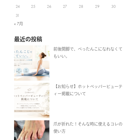
24
25
26
27
28
29
30
31
« 7月
最近の投稿
前後開脚で、ぺったんこになれなくて
もいい。
【お知らせ】ホットペッパービューテ
ィー掲載について
爪が折れた！そんな時に使えるコレの
使い方