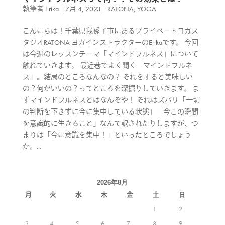
執筆者
Erika
|
7月 4, 2023
|
RATONA
,
YOGA
こんにちは！千葉県我孫子市にあるプライベートヨガス
タジオRATONA ヨガインストラクターのErikaです。 今回
は今週のレッスンテーマ「マインドフルネス」について
触れていきます。 最近巷でよく聞く「マインドフルネ
ス」。結局のところなんなの？ それをすると美味しい
の？何がいいの？ってところを深掘りしていきます。 ま
ずマインドフルネスとはなんぞや！ それはズバリ「一切
の判断を下さずに今に集中している状態」「今この瞬間
を意識的に生きること」なんて訳されたりしますが、つ
まりは「今に意識を集中！」といったところでしょう
か。...
2026年8月
月
火
水
木
金
土
日
1
2
3
4
5
6
7
8
9