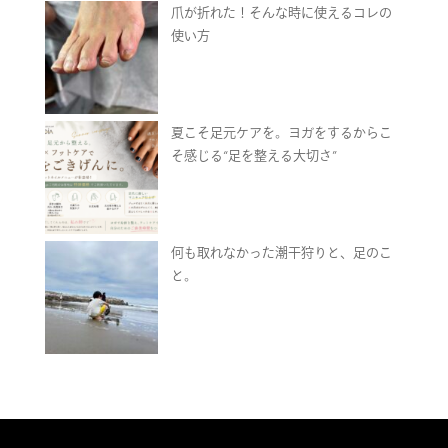
爪が折れた！そんな時に使えるコレの
使い方
夏こそ足元ケアを。ヨガをするからこ
そ感じる“足を整える大切さ”
何も取れなかった潮干狩りと、足のこ
と。