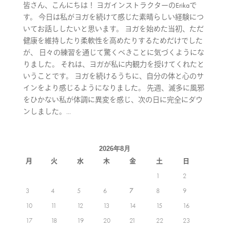
皆さん、こんにちは！ ヨガインストラクターのErikaで
す。 今日は私がヨガを続けて感じた素晴らしい経験につ
いてお話ししたいと思います。 ヨガを始めた当初、ただ
健康を維持したり柔軟性を高めたりするためだけでした
が、 日々の練習を通じて驚くべきことに気づくようにな
りました。 それは、ヨガが私に内観力を授けてくれたと
いうことです。 ヨガを続けるうちに、自分の体と心のサ
インをより感じるようになりました。 先週、滅多に風邪
をひかない私が体調に異変を感じ、次の日に完全にダウ
ンしました。...
2026年8月
月
火
水
木
金
土
日
1
2
3
4
5
6
7
8
9
10
11
12
13
14
15
16
17
18
19
20
21
22
23