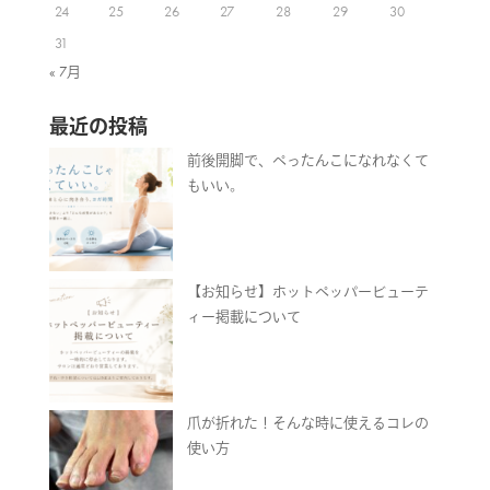
24
25
26
27
28
29
30
31
« 7月
最近の投稿
前後開脚で、ぺったんこになれなくて
もいい。
【お知らせ】ホットペッパービューテ
ィー掲載について
爪が折れた！そんな時に使えるコレの
使い方