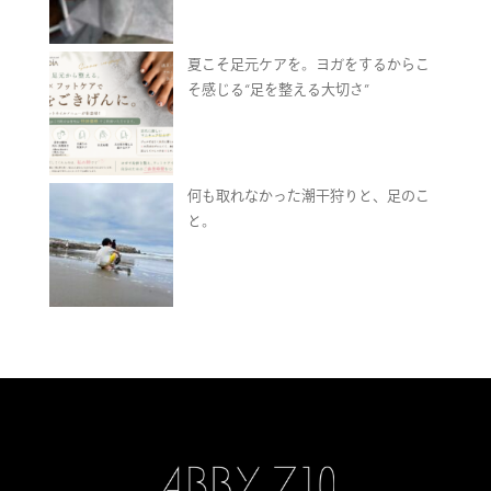
夏こそ足元ケアを。ヨガをするからこ
そ感じる“足を整える大切さ”
何も取れなかった潮干狩りと、足のこ
と。