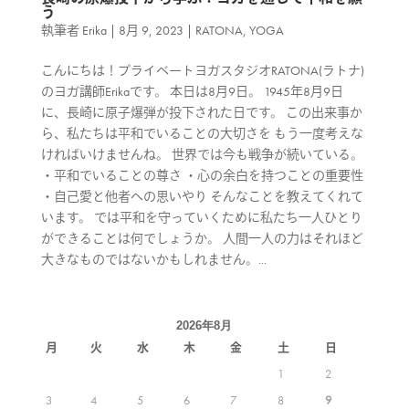
う
執筆者
Erika
|
8月 9, 2023
|
RATONA
,
YOGA
こんにちは！プライベートヨガスタジオRATONA(ラトナ)
のヨガ講師Erikaです。 本日は8月9日。 1945年8月9日
に、長崎に原子爆弾が投下された日です。 この出来事か
ら、私たちは平和でいることの大切さを もう一度考えな
ければいけませんね。 世界では今も戦争が続いている。
・平和でいることの尊さ ・心の余白を持つことの重要性
・自己愛と他者への思いやり そんなことを教えてくれて
います。 では平和を守っていくために私たち一人ひとり
ができることは何でしょうか。 人間一人の力はそれほど
大きなものではないかもしれません。...
2026年8月
月
火
水
木
金
土
日
1
2
3
4
5
6
7
8
9