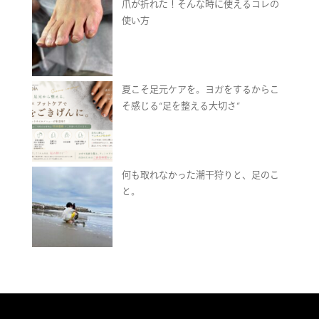
爪が折れた！そんな時に使えるコレの
使い方
夏こそ足元ケアを。ヨガをするからこ
そ感じる“足を整える大切さ”
何も取れなかった潮干狩りと、足のこ
と。