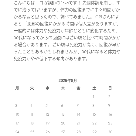
こんにちは！ヨガ講師のErikaです！ 先週体調を崩し、す
でに治ってはいますが、体力の回復までに中々時間がか
かるなぁと思ったので、調べてみました。 GPTさんによ
ると 「風邪の回復にかかる時間は個人差がありますが、
一般的には体力や免疫力が年齢とともに変化するため、
30代になってからの回復には若い頃と比べて時間がかか
る場合があります。 若い頃は免疫力が高く、回復が早か
ったこともあるかもしれませんが、30代になると体力や
免疫力がやや低下する傾向があります。...
2026年8月
月
火
水
木
金
土
日
1
2
3
4
5
6
7
8
9
10
11
12
13
14
15
16
17
18
19
20
21
22
23
24
25
26
27
28
29
30