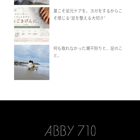
夏こそ足元ケアを。ヨガをするからこ
そ感じる“足を整える大切さ”
何も取れなかった潮干狩りと、足のこ
と。