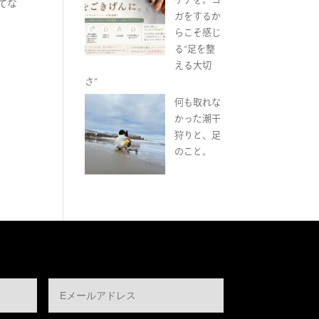
てな
ガをするか
らこそ感じ
る“足を整
える大切
さ”
何も取れな
かった潮干
狩りと、足
のこと。