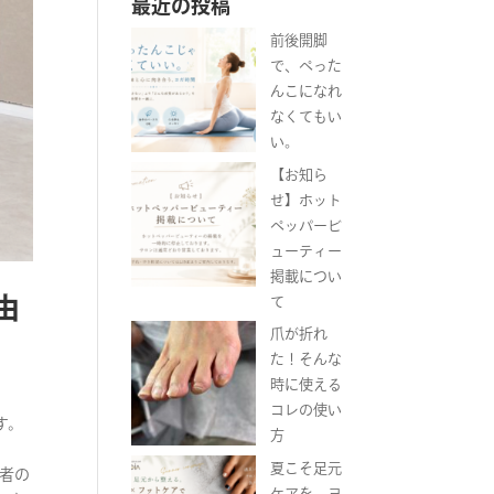
最近の投稿
前後開脚
で、ぺった
んこになれ
なくてもい
い。
【お知ら
せ】ホット
ペッパービ
ューティー
掲載につい
由
て
爪が折れ
た！そんな
時に使える
コレの使い
す。
方
夏こそ足元
心者の
ケアを。ヨ