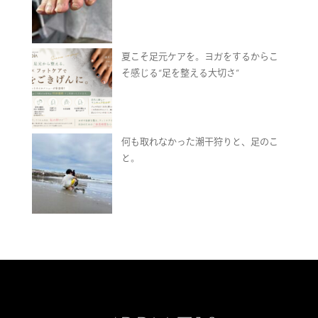
夏こそ足元ケアを。ヨガをするからこ
そ感じる“足を整える大切さ”
何も取れなかった潮干狩りと、足のこ
と。