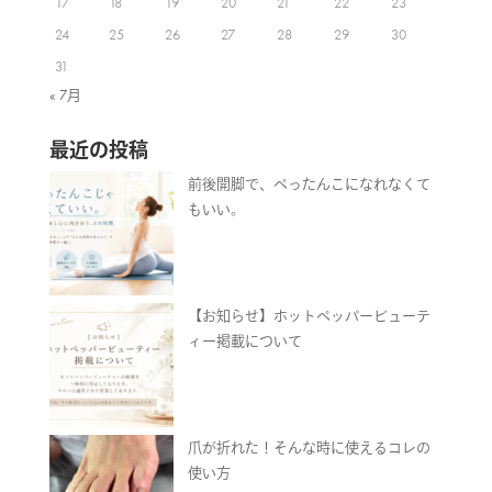
17
18
19
20
21
22
23
24
25
26
27
28
29
30
31
« 7月
最近の投稿
前後開脚で、ぺったんこになれなくて
もいい。
【お知らせ】ホットペッパービューテ
ィー掲載について
爪が折れた！そんな時に使えるコレの
使い方