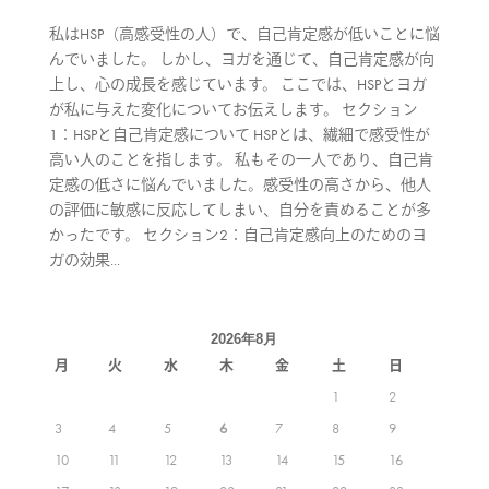
私はHSP（高感受性の人）で、自己肯定感が低いことに悩
んでいました。 しかし、ヨガを通じて、自己肯定感が向
上し、心の成長を感じています。 ここでは、HSPとヨガ
が私に与えた変化についてお伝えします。 セクション
1：HSPと自己肯定感について HSPとは、繊細で感受性が
高い人のことを指します。 私もその一人であり、自己肯
定感の低さに悩んでいました。感受性の高さから、他人
の評価に敏感に反応してしまい、自分を責めることが多
かったです。 セクション2：自己肯定感向上のためのヨ
ガの効果...
2026年8月
月
火
水
木
金
土
日
1
2
3
4
5
6
7
8
9
10
11
12
13
14
15
16