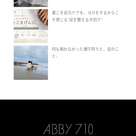
夏こそ足元ケアを。ヨガをするからこ
そ感じる“足を整える大切さ”
何も取れなかった潮干狩りと、足のこ
と。