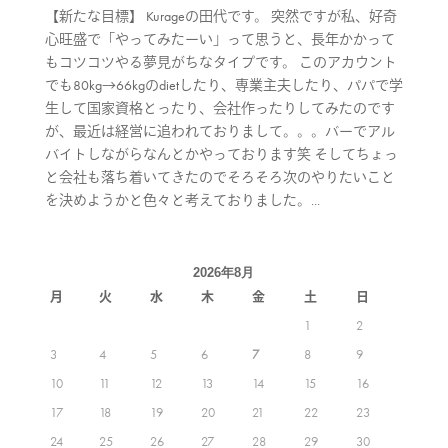
【新たな目標】 Kurageの田代です。 突然ですが私、好奇
心旺盛で「やってみたーい」って思うと、長年かかって
もコツコツやる夢見がちなタイプです。 このアカウント
でも80kg→66kgのdietしたり、専業主夫したり、パパで学
生して国家資格とったり、会社作ったりしてみたのです
が、最近は経営に追われておりまして。。。バーでアル
バイトしながらなんとかやっております笑 そしてちょっ
と会社も落ち着いてきたのでそろそろ次のやりたいこと
を決めようかと色々と考えておりました。...
2026年8月
月
火
水
木
金
土
日
1
2
3
4
5
6
7
8
9
10
11
12
13
14
15
16
17
18
19
20
21
22
23
24
25
26
27
28
29
30