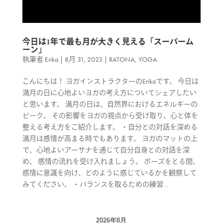
今日は1年で最も月が大きく見える「スーパーム
ーン」
執筆者
Erika
|
8月 31, 2023
|
RATONA
,
YOGA
こんにちは！ ヨガインストラクターのErikaです。 今日は
満月の日に心地よいヨガの考え方についてシェアしたい
と思います。 満月の日は、自然界におけるエネルギーの
ピーク。 その影響をヨガの視点から受け取り、心と体を
整える考え方をご紹介します。 ・自分との対話を深める
満月は感情が高まる時でもあります。 ヨガのマットの上
で、心地よいアーサナを通じて自分自身との対話を深
め、 感情の流れを受け入れましょう。 ポーズをとる間、
感情に意識を向け、どのように感じているかを観察して
みてください。 ・バランスを取るための練習...
2026年8月