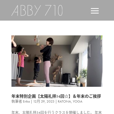
年末特別企画【太陽礼拝54回☆】＆年末のご挨拶
執筆者
Erika
|
12月 29, 2023
|
RATONA
,
YOGA
年末、太陽礼拝54回を行うクラスを開催しました。 年末