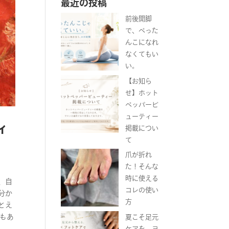
最近の投稿
前後開脚
で、ぺった
んこになれ
なくてもい
い。
【お知ら
せ】ホット
ペッパービ
ューティー
ィ
掲載につい
て
爪が折れ
た！そんな
時に使える
、自
コレの使い
分か
方
とえ
本もあ
夏こそ足元
ケアを。ヨ