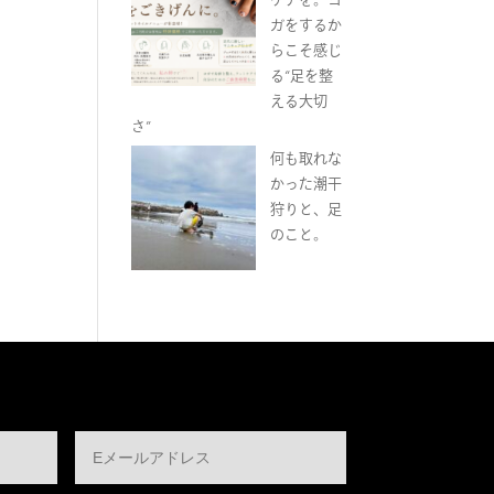
ガをするか
らこそ感じ
る“足を整
える大切
さ”
何も取れな
かった潮干
狩りと、足
のこと。