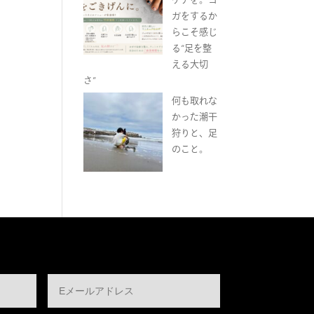
ガをするか
らこそ感じ
る“足を整
える大切
さ”
何も取れな
かった潮干
狩りと、足
のこと。