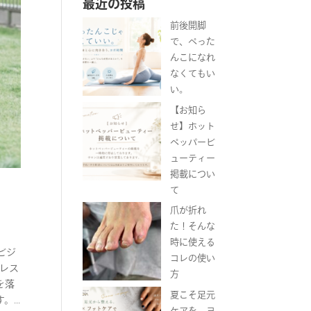
最近の投稿
前後開脚
で、ぺった
んこになれ
なくてもい
い。
【お知ら
せ】ホット
ペッパービ
ューティー
掲載につい
て
爪が折れ
た！そんな
時に使える
ビジ
コレの使い
トレス
方
を落
夏こそ足元
...
ケアを。ヨ