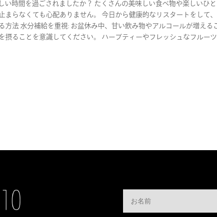
、楽しい時間を過ごされましたか？ たくさんの美味しい食べ物や楽しいひ
止まらなくても心配ありません。 今日から健康的なリスタートをして
る方法 水分補給を重視: お盆休み中、甘い飲み物やアルコールが増える
を摂ることを意識してください。 ハーブティーやフレッシュなフルー