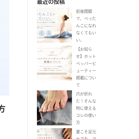
最近の投稿
前後開脚
で、ぺった
んこになれ
なくてもい
い。
【お知ら
せ】ホット
ペッパービ
ューティー
掲載につい
て
爪が折れ
た！そんな
方
時に使える
コレの使い
方
夏こそ足元
ケアを。ヨ