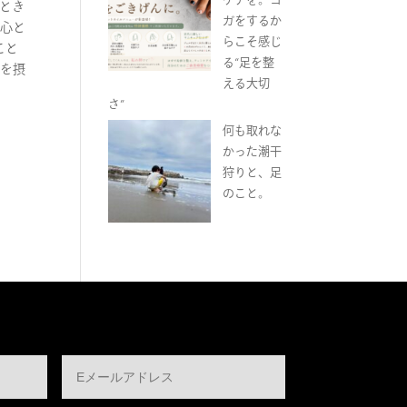
ととき
ガをするか
、心と
らこそ感じ
こと
る“足を整
ツを摂
える大切
さ”
何も取れな
かった潮干
狩りと、足
のこと。