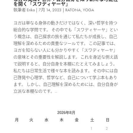
を開く「スワディヤーヤ」
執筆者
Erika
|
7月 14, 2023
|
RATONA
,
YOGA
ヨガは単なる身体の動きだけではなく、深い哲学を持つ
総合的な学問です。 その中でも「スワディヤーヤ」とい
う概念は、自己探求の旅を通じて私たちが成長し、自己
理解を深めるための貴重なツールです。 この記事では、
ヨガを知らない人にも分かりやすく「スワディヤーヤ」
の意味とその重要性を解説します。 これを身近な例え話
で説明すると、自分自身を本棚にたとえてみましょう。
私たちは日常生活で様々な本を読みます。 その中には自
己啓発や心理学、哲学など、自己について学ぶ本もあり
ます。 しかし、自己理解を深めるためには、自分自身が
立派な本棚なのです。...
2026年8月
月
火
水
木
金
土
日
1
2