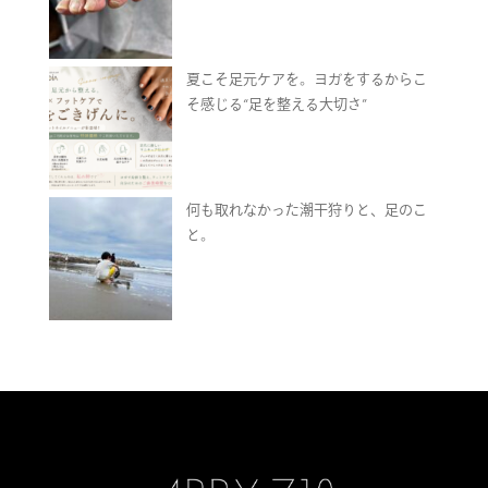
夏こそ足元ケアを。ヨガをするからこ
そ感じる“足を整える大切さ”
何も取れなかった潮干狩りと、足のこ
と。