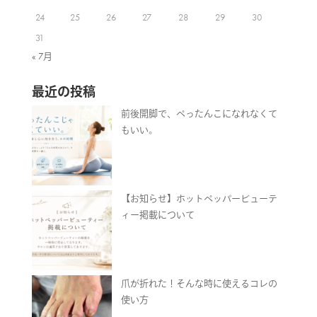
24
25
26
27
28
29
30
31
« 7月
最近の投稿
前後開脚で、ぺったんこになれなくて
もいい。
【お知らせ】ホットペッパービューテ
ィー掲載について
爪が折れた！そんな時に使えるコレの
使い方