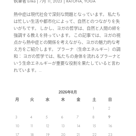
執筆者
Erika
|
7月 11, 2023
|
RATONA
,
YOGA
熱中症は現代社会で深刻な問題となっています。 私たち
は忙しい生活や都市化によって、自然とのつながりを失
いがちです。 しかし、ヨガの哲学は、自然と人間の絆を
強調する教えを持っています。 この記事では、ヨガの視
点から熱中症との関係を考えながら、ヨガの魅力的な考
え方をご紹介します。 プラーナ（生命エネルギー）の調
和： ヨガの哲学では、私たちの身体を流れるプラーナと
いう生命エネルギーが重要な役割を果たしていると言わ
れています。...
2026年8月
月
火
水
木
金
土
日
1
2
3
4
5
6
7
8
9
10
11
12
13
14
15
16
17
18
19
20
21
22
23