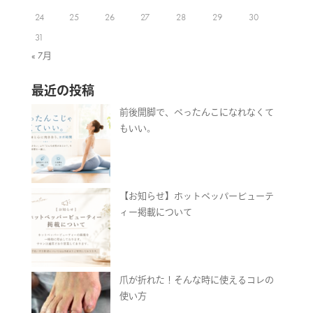
24
25
26
27
28
29
30
31
« 7月
最近の投稿
前後開脚で、ぺったんこになれなくて
もいい。
【お知らせ】ホットペッパービューテ
ィー掲載について
爪が折れた！そんな時に使えるコレの
使い方