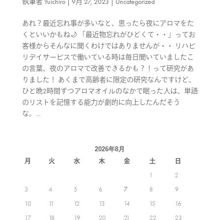
執筆者
Yuichiro
|
9月 27, 2023
|
Uncategorized
あれ？最近忘れ事が多いなと、思ったら夜にアロマをた
くといいかもね🌙 「最近物忘れがひどくて・・」ってお
客様からそんなに聞くわけではありませんが・・ リハビ
リデイサービスで働いている時は毎日聞いていましたこ
の言葉、夜のアロマで改善できるかも？！って研究があ
りました！ あくまで高齢者に限定の研究なんですけど、
ひと晩2時間ずつアロマオイルのなかで眠った人は、単語
のリストを記憶する能力が劇的に向上したんだそう
な。...
2026年8月
月
火
水
木
金
土
日
1
2
3
4
5
6
7
8
9
10
11
12
13
14
15
16
17
18
19
20
21
22
23