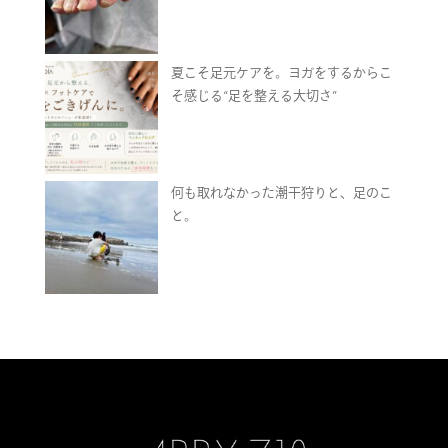
夏こそ足元ケアを。ヨガをするからこ
そ感じる“足を整える大切さ”
何も取れなかった潮干狩りと、足のこ
と。