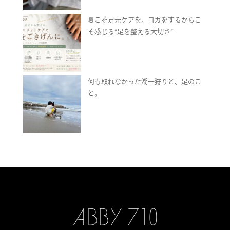
夏こそ足元ケアを。ヨガをするからこ
そ感じる“足を整える大切さ”
何も取れなかった潮干狩りと、足のこ
と。