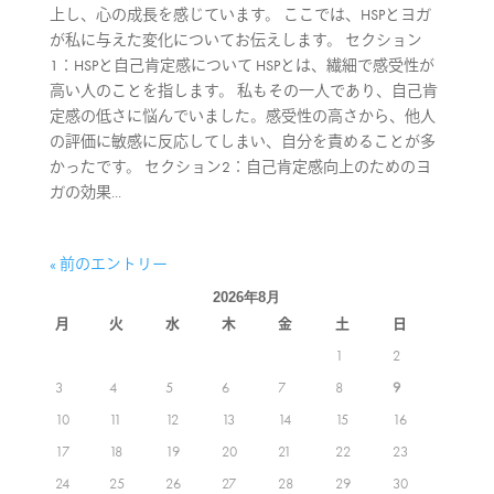
上し、心の成長を感じています。 ここでは、HSPとヨガ
が私に与えた変化についてお伝えします。 セクション
1：HSPと自己肯定感について HSPとは、繊細で感受性が
高い人のことを指します。 私もその一人であり、自己肯
定感の低さに悩んでいました。感受性の高さから、他人
の評価に敏感に反応してしまい、自分を責めることが多
かったです。 セクション2：自己肯定感向上のためのヨ
ガの効果...
« 前のエントリー
2026年8月
月
火
水
木
金
土
日
1
2
3
4
5
6
7
8
9
10
11
12
13
14
15
16
17
18
19
20
21
22
23
24
25
26
27
28
29
30