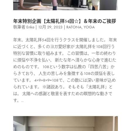
年末特別企画【太陽礼拝54回☆】＆年末のご挨拶
執筆者
Erika
|
12月 29, 2023
|
RATONA
,
YOGA
年末、太陽礼拝54回を行うクラスを開催しました。 年末
に近づくと、多くのヨガ愛好家が 太陽礼拝を108回行う
特別な習慣に取り組みます。 この習慣は、一年の終わり
に煩悩や不浄を払い、 新たな年へ清らかな心身で進むた
めのものです。 108という数字は仏教の「四苦八苦」か
らきており、 人生の苦しみを象徴する108の煩悩を表し
ています。 4×9+8×9=108で、この数には深い意味が込め
られています。 ※諸説あり。 そもそも「太陽礼拝」と
は。 太陽への感謝と敬意を表すための瞑想的な動きで
す。...