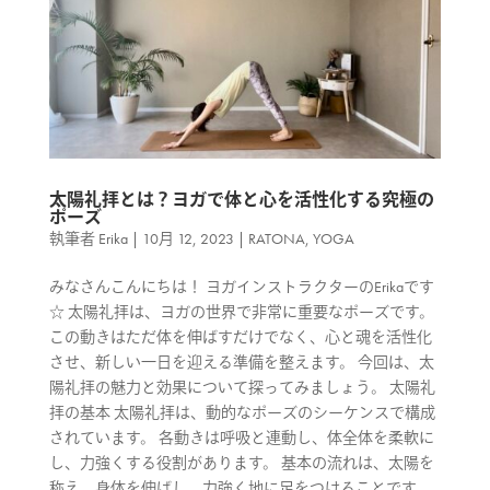
太陽礼拝とは？ヨガで体と心を活性化する究極の
ポーズ
執筆者
Erika
|
10月 12, 2023
|
RATONA
,
YOGA
みなさんこんにちは！ ヨガインストラクターのErikaです
☆ 太陽礼拝は、ヨガの世界で非常に重要なポーズです。
この動きはただ体を伸ばすだけでなく、心と魂を活性化
させ、新しい一日を迎える準備を整えます。 今回は、太
陽礼拝の魅力と効果について探ってみましょう。 太陽礼
拝の基本 太陽礼拝は、動的なポーズのシーケンスで構成
されています。 各動きは呼吸と連動し、体全体を柔軟に
し、力強くする役割があります。 基本の流れは、太陽を
称え、身体を伸ばし、力強く地に足をつけることです。