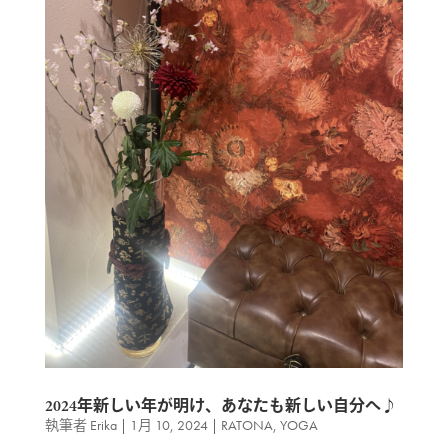
2024年新しい年が明け、あなたも新しい自分へ♪
執筆者
Erika
|
1月 10, 2024
|
RATONA
,
YOGA