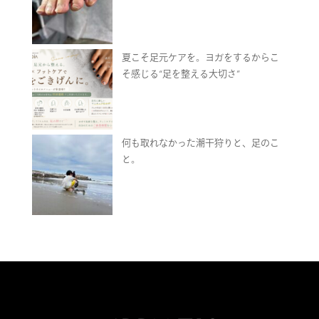
夏こそ足元ケアを。ヨガをするからこ
そ感じる“足を整える大切さ”
何も取れなかった潮干狩りと、足のこ
と。