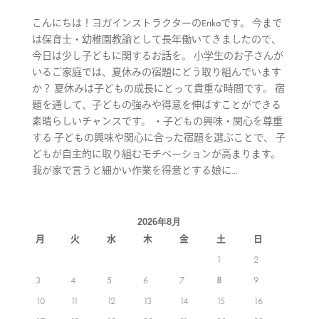
こんにちは！ヨガインストラクターのErikaです。 今まで
は保育士・幼稚園教諭として長年働いてきましたので、
今日は少し子どもに関するお話を。 小学生のお子さんが
いるご家庭では、夏休みの宿題にどう取り組んでいます
か？ 夏休みは子どもの成長にとって貴重な時間です。 宿
題を通して、子どもの強みや得意を伸ばすことができる
素晴らしいチャンスです。 ・子どもの興味・関心を尊重
する 子どもの興味や関心に合った宿題を選ぶことで、 子
どもが自主的に取り組むモチベーションが高まります。
我が家で言うと細かい作業を得意とする娘に...
2026年8月
月
火
水
木
金
土
日
1
2
3
4
5
6
7
8
9
10
11
12
13
14
15
16