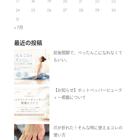
17
18
19
20
21
22
23
24
25
26
27
28
29
30
31
« 7月
最近の投稿
前後開脚で、ぺったんこになれなくて
もいい。
【お知らせ】ホットペッパービューテ
ィー掲載について
爪が折れた！そんな時に使えるコレの
使い方