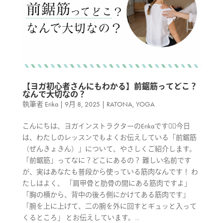
【ヨガ初心者さんにもわかる】前鋸筋ってどこ？
なんで大切なの？
執筆者
Erika
|
9月 8, 2025
|
RATONA
,
YOGA
こんにちは、ヨガインストラクターのErikaです🧘‍♀️今日
は、わたしのレッスンでもよくお伝えしている「前鋸筋
（ぜんきょきん）」について、やさしくご紹介します。
「前鋸筋」ってなに？どこにあるの？ 難しい名前です
が、実はあなたも普段から使っている筋肉なんです！ わ
たしはよく、 「肩甲骨と肋骨の間にある筋肉ですよ」
「胸の横から、背中の後ろ側にかけてある筋肉です」
「腕を上に上げて、二の腕を外に回すとギュッと入って
くるところ」 とお伝えしています。...