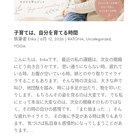
子育ては、自分を育てる時間
執筆者
Erika
|
6月 12, 2026
|
RATONA
,
Uncategorized
,
YOGA
こんにちは。Erikaです。 最近の私の課題は、次女の癇癪
にどう向き合うかです。 思い通りにならない時、疲れて
いる時、お腹が空いている時。姉とのやり取りでイライ
ラすることもあります。 そんな時の次女は、大きな声で
叫び、地団駄を踏み、時には手足が出たり、物を叩いた
りします。 もちろんその姿を見るのは大変です。 でも私
にとって本当に大変なのは、次女の癇癪そのものではな
く、その時の自分の感情です。 「また始まった…」 そん
な疲れやイライラ。 その後に予定がある時は焦りもあり
ます。 気づけば私自身も感情的になってしまうことがあ
ります。...