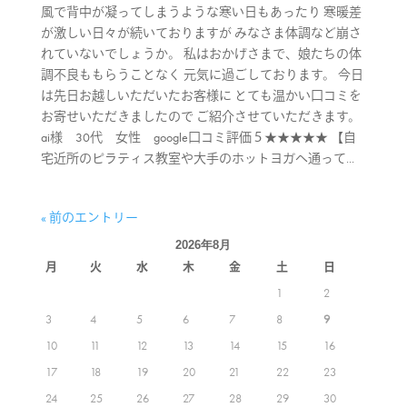
風で背中が凝ってしまうような寒い日もあったり 寒暖差
が激しい日々が続いておりますが みなさま体調など崩さ
れていないでしょうか。 私はおかげさまで、娘たちの体
調不良ももらうことなく 元気に過ごしております。 今日
は先日お越しいただいたお客様に とても温かい口コミを
お寄せいただきましたので ご紹介させていただきます。
ai様 30代 女性 google口コミ評価５★★★★★ 【自
宅近所のピラティス教室や大手のホットヨガへ通って...
« 前のエントリー
2026年8月
月
火
水
木
金
土
日
1
2
3
4
5
6
7
8
9
10
11
12
13
14
15
16
17
18
19
20
21
22
23
24
25
26
27
28
29
30