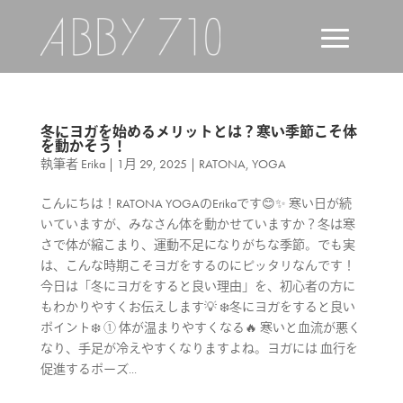
冬にヨガを始めるメリットとは？寒い季節こそ体
を動かそう！
執筆者
Erika
|
1月 29, 2025
|
RATONA
,
YOGA
こんにちは！RATONA YOGAのErikaです😊✨ 寒い日が続
いていますが、みなさん体を動かせていますか？冬は寒
さで体が縮こまり、運動不足になりがちな季節。でも実
は、こんな時期こそヨガをするのにピッタリなんです！
今日は「冬にヨガをすると良い理由」を、初心者の方に
もわかりやすくお伝えします💡 ❄️冬にヨガをすると良い
ポイント❄️ ① 体が温まりやすくなる🔥 寒いと血流が悪く
なり、手足が冷えやすくなりますよね。ヨガには 血行を
促進するポーズ...