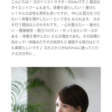
こんにちは！ ヨガインストラクターのErikaです♪ 最近は
ダイエットブームもあり、体重を減らしたい！ 痩せた
い！そんな女性も男性も多いですが、 中には 筋力をつけ
たい！体重を増やしたい！という方も おられます。 ヨガ
を行う理由は人それぞれです。 ・心を整えたい ・痩せた
い ・健康維持 ・筋力つけたい ・やってみたいポーズが
ある ・体重を増やしたい どんな理由であれ、その目標に
向かって一歩踏みだすその気持ちと 継続する努力はとて
も素晴らしいです♪ ヨガスタジオRATONAに通ってくだ
さる方の中に...