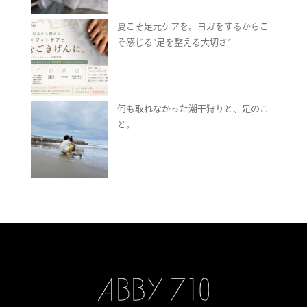
夏こそ足元ケアを。ヨガをするからこ
そ感じる“足を整える大切さ”
何も取れなかった潮干狩りと、足のこ
と。