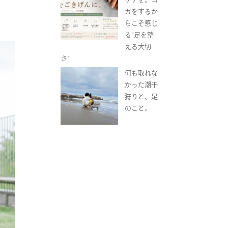
ガをするか
らこそ感じ
る“足を整
える大切
さ”
何も取れな
かった潮干
狩りと、足
のこと。