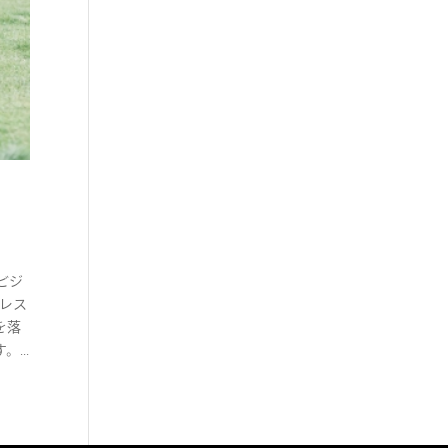
ビジ
トレス
を落
...