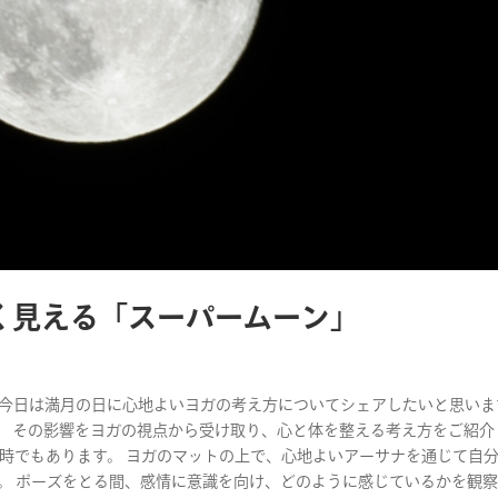
く見える「スーパームーン」
す。 今日は満月の日に心地よいヨガの考え方についてシェアしたいと思いま
。 その影響をヨガの視点から受け取り、心と体を整える考え方をご紹介
る時でもあります。 ヨガのマットの上で、心地よいアーサナを通じて自
。 ポーズをとる間、感情に意識を向け、どのように感じているかを観