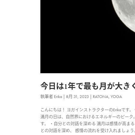
今日は1年で最も月が大き
執筆者
Erika
|
8月 31, 2023
|
RATONA
,
YOGA
こんにちは！ ヨガインストラクターのErikaで
満月の日は、自然界におけるエネルギーのピーク
す。 ・自分との対話を深める 満月は感情が高ま
との対話を深め、 感情の流れを受け入れましょう