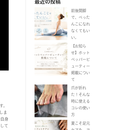
最近の投稿
前後開脚
で、ぺった
んこになれ
なくてもい
い。
【お知ら
せ】ホット
ペッパービ
ューティー
掲載につい
て
爪が折れ
た！そんな
時に使える
す。
コレの使い
しま
方
分自身
夏こそ足元
察して
ケアを。ヨ