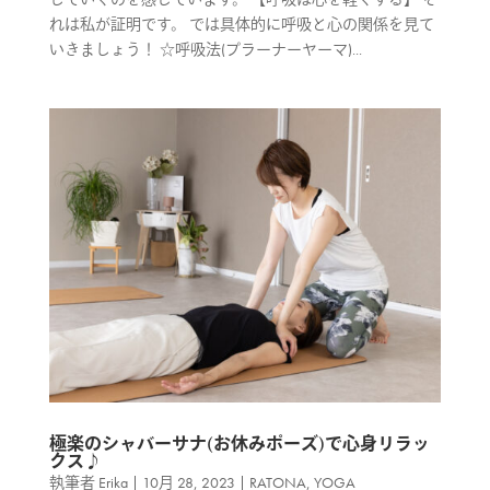
れは私が証明です。 では具体的に呼吸と心の関係を見て
いきましょう！ ☆呼吸法(プラーナーヤーマ)...
極楽のシャバーサナ(お休みポーズ)で心身リラッ
クス♪
執筆者
Erika
|
10月 28, 2023
|
RATONA
,
YOGA