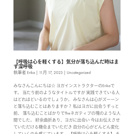
【呼吸は心を軽くする】気分が落ち込んだ時はま
ず深呼吸
執筆者
Erika
|
11月 17, 2023
|
Uncategorized
みなさんこんにちは☆ ヨガインストラクターのErikaで
す。 当たり前のようなタイトルですが 実践できている人
はどれほどいるのでしょうか。 みなさんは心がズーーン
と落ち込むことはありますか？ 私はヨガに出会うずっと
前、 落ち込むことばかりでTheネガティブの塊のような人
間でした。 紆余曲折あり、ヨガに出会い 今はお伝えさせ
ていただける機会までいただき 自分の心がどんどん変化
していくのを感じています。 【呼吸は心を軽くする】 そ