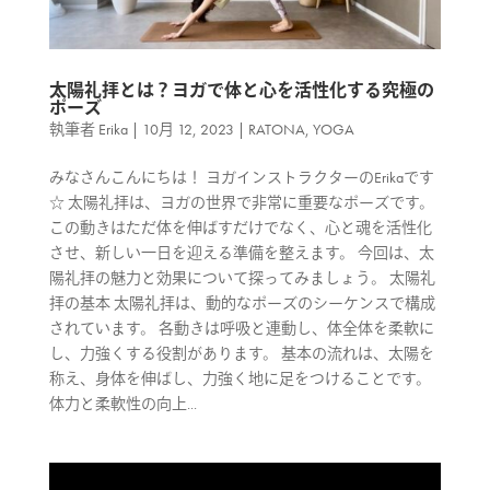
太陽礼拝とは？ヨガで体と心を活性化する究極の
ポーズ
執筆者
Erika
|
10月 12, 2023
|
RATONA
,
YOGA
みなさんこんにちは！ ヨガインストラクターのErikaです
☆ 太陽礼拝は、ヨガの世界で非常に重要なポーズです。
この動きはただ体を伸ばすだけでなく、心と魂を活性化
させ、新しい一日を迎える準備を整えます。 今回は、太
陽礼拝の魅力と効果について探ってみましょう。 太陽礼
拝の基本 太陽礼拝は、動的なポーズのシーケンスで構成
されています。 各動きは呼吸と連動し、体全体を柔軟に
し、力強くする役割があります。 基本の流れは、太陽を
称え、身体を伸ばし、力強く地に足をつけることです。
体力と柔軟性の向上...