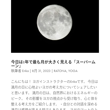
今日は1年で最も月が大きく見える「スーパーム
ーン」
執筆者
Erika
|
8月 31, 2023
|
RATONA
,
YOGA
こんにちは！ ヨガインストラクターのErikaです。 今日は
満月の日に心地よいヨガの考え方についてシェアしたい
と思います。 満月の日は、自然界におけるエネルギーの
ピーク。 その影響をヨガの視点から受け取り、心と体を
整える考え方をご紹介します。 ・自分との対話を深める
満月は感情が高まる時でもあります。 ヨガのマットの上