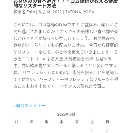
お盆休みの食べ過ぎ・・・ヨガ講師が教える健康
的なリスタート方法
執筆者
Erika
|
8月 16, 2023
|
RATONA
,
YOGA
こんにちは、ヨガ講師のErikaです！ お盆休み、楽しい時
間を過ごされましたか？ たくさんの美味しい食べ物や楽
しいひとときが待っていたことでしょう。 お盆休み中、
食欲が止まらなくても心配ありません。 今日から健康的
なリスタートをして、心と体を整えていきましょう！ 食
欲をコントロールする方法 水分補給を重視: お盆休み
中、甘い飲み物やアルコールが増えることが多いですよ
ね。 リフレッシュしたい時は、水分を摂ることを意識し
てください。 ハーブティーやフレッシュなフルーツを摂
ることもおすすめです。 バランスの取れた食事:...
« 前のエントリー
2026年8月
月
火
水
木
金
土
日
1
2