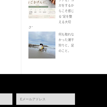
ガをするか
らこそ感じ
る“足を整
える大切
さ”
何も取れな
かった潮干
狩りと、足
のこと。