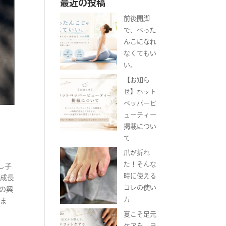
最近の投稿
前後開脚
で、ぺった
んこになれ
なくてもい
い。
【お知ら
せ】ホット
ペッパービ
ューティー
掲載につい
て
爪が折れ
た！そんな
し子
時に使える
の成長
コレの使い
の興
方
りま
夏こそ足元
ケアを。ヨ