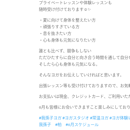
プライベートレッスンや体験レッスンも
随時受け付けております☺️✨
・夏に向けて身体を整えたい方
・頑張りすぎている方
・息を抜きたい方
・心も身体も元気になりたい方
誰とも比べず、競争もしない
ただひたすらに自分と向き合う時間を通して自分
そしたら心も身体も元気になる。
そんなヨガをお伝えしていければと思います。
出張レッスン等も受け付けておりますので、お気
お支払いは現金、クレジットカード、ご利用いただ
6月も皆様にお会いできますこと楽しみにしており
#我孫子ヨガ
#ヨガスタジオ
#常温ヨガ
#ヨガ体験
我孫子
#柏
#6月スケジュール