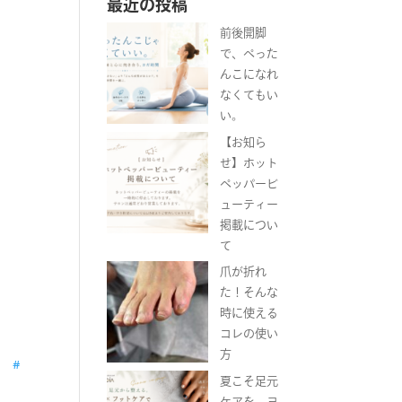
最近の投稿
前後開脚
で、ぺった
んこになれ
なくてもい
い。
【お知ら
せ】ホット
ペッパービ
ューティー
掲載につい
て
爪が折れ
た！そんな
時に使える
コレの使い
方
ガ
#
夏こそ足元
ケアを。ヨ