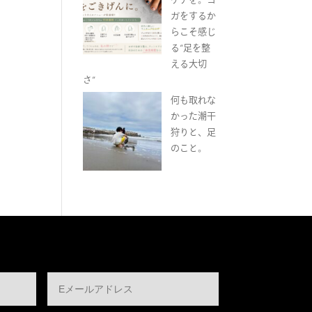
ガをするか
らこそ感じ
る“足を整
える大切
さ”
何も取れな
かった潮干
狩りと、足
のこと。