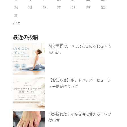
24
25
26
27
28
29
30
31
« 7月
最近の投稿
前後開脚で、ぺったんこになれなくて
もいい。
【お知らせ】ホットペッパービューテ
ィー掲載について
爪が折れた！そんな時に使えるコレの
使い方