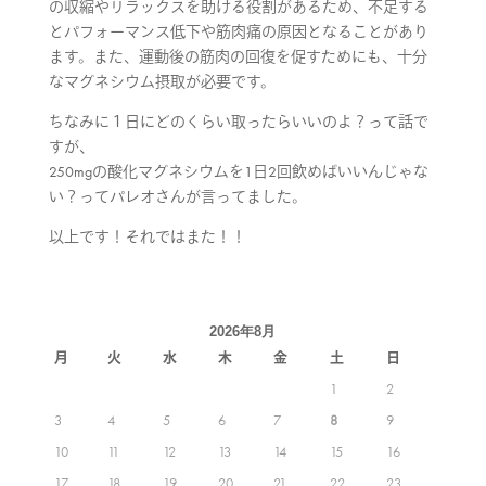
の収縮やリラックスを助ける役割があるため、不足する
とパフォーマンス低下や筋肉痛の原因となることがあり
ます。また、運動後の筋肉の回復を促すためにも、十分
なマグネシウム摂取が必要です。
ちなみに１日にどのくらい取ったらいいのよ？って話で
すが、
250mgの酸化マグネシウムを1日2回飲めばいいんじゃな
い？ってパレオさんが言ってました。
以上です！それではまた！！
2026年8月
月
火
水
木
金
土
日
1
2
3
4
5
6
7
8
9
10
11
12
13
14
15
16
17
18
19
20
21
22
23