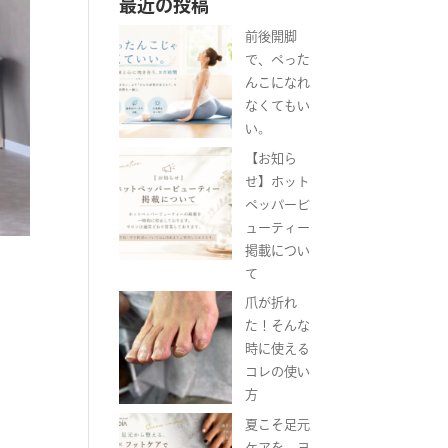
最近の投稿
前後開脚
で、ぺった
んこになれ
なくてもい
い。
【お知ら
せ】ホット
ペッパービ
ューティー
掲載につい
て
爪が折れ
た！そんな
時に使える
コレの使い
方
夏こそ足元
ケアを。ヨ