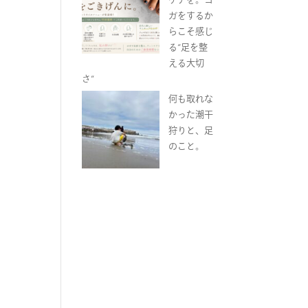
ガをするか
らこそ感じ
る“足を整
える大切
さ”
何も取れな
かった潮干
狩りと、足
のこと。