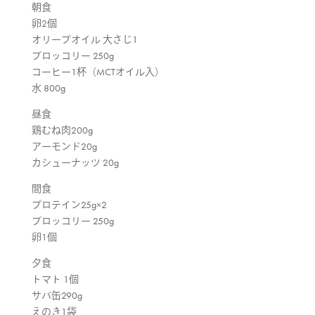
朝食
卵2個
オリーブオイル 大さじ1
ブロッコリー 250g
コーヒー1杯（MCTオイル入）
水 800g
昼食
鶏むね肉200g
アーモンド20g
カシューナッツ 20g
間食
プロテイン25g×2
ブロッコリー 250g
卵1個
夕食
トマト 1個
サバ缶290g
えのき1袋