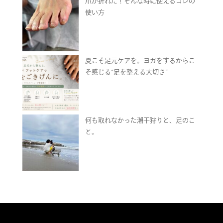
爪が折れた！そんな時に使えるコレの
使い方
夏こそ足元ケアを。ヨガをするからこ
そ感じる“足を整える大切さ”
何も取れなかった潮干狩りと、足のこ
と。