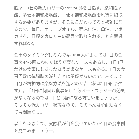
脂肪＝1日の総カロリーの55～60％を目指す。飽和脂肪
酸、多価不飽和脂肪酸、一価不飽和脂肪酸を均等に摂取
する必要がありますが、そこにこだわってると複雑にな
るので、毎日、オリーブオイル、亜麻仁油、魚油、アボ
カドを、目標をカロリーの範囲で取り入れることを意識
すればOK。
食事のタイミングはなんでもOK＝人によっては1日の食
事を4〜5回にわけたほうが楽なケースもあるし、1日1回
だけの食事にしぼったほうが楽なケースもある。1日の食
事回数は体脂肪の減り方とは関係がないので、あくまで
自分が精神的に楽な方法を選ぶのが吉（私は1日4回派で
す）。「1日に何回も食事をしたらオートファジーの効果
がなくなるのでは…」と心配になる方もいましょうが、
そもそも低カロリー状態なので、そのへんは心配しなく
ても問題なし。
以上をふまえて、実際私が何を食べていたか1日の食事例
を見てみましょうー。