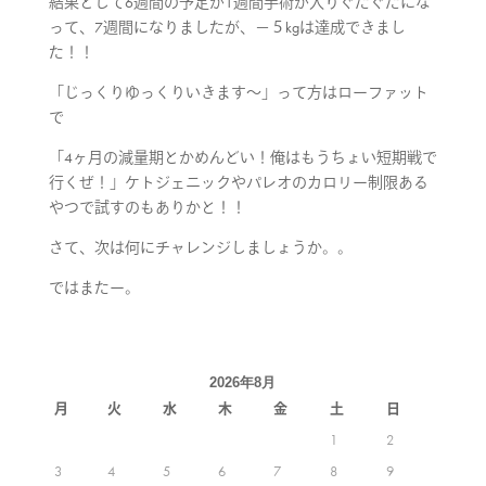
結果として6週間の予定が1週間手術が入りぐだぐだにな
って、7週間になりましたが、−５kgは達成できまし
た！！
「じっくりゆっくりいきます〜」って方はローファット
で
「4ヶ月の減量期とかめんどい！俺はもうちょい短期戦で
行くぜ！」ケトジェニックやパレオのカロリー制限ある
やつで試すのもありかと！！
さて、次は何にチャレンジしましょうか。。
ではまたー。
2026年8月
月
火
水
木
金
土
日
1
2
3
4
5
6
7
8
9