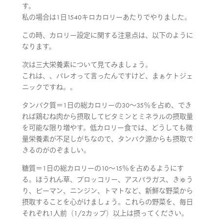
す。
私の場合は1日1540キロカロリーあたりでやりました。
この時、カロリー設定に関する注意点は、以下のように
なります。
次は三大栄養素について見てみましょう。
これは、、パレオって言ったんですけど、まぁケトジェ
ニックですね。。
タンパク質＝1日の総カロリーの30～35％を占め、でき
れば鶏むね肉から摂取してビタミンとミネラルの摂取量
を可能な限り増やす。低カロリー食では、どうしても微
量栄養素が不足しがちなので、タンパク源からも摂取で
きるのがのぞましい。
糖質＝1日の総カロリーの10～15％を占めるようにす
る。ほうれん草、ブロッコリー、アスパラガス、きゅう
り、ピーマン、ニンジン、トマトなど、新鮮な野菜から
摂取することを心がけましょう。これらの野菜を、毎日
それぞれ1人前（1/2カップ）以上は摂ってください。