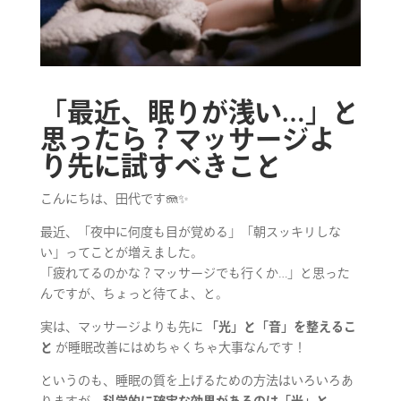
「最近、眠りが浅い…」と
思ったら？マッサージよ
り先に試すべきこと
こんにちは、田代です🪼✨
最近、「夜中に何度も目が覚める」「朝スッキリしな
い」ってことが増えました。
「疲れてるのかな？マッサージでも行くか…」と思った
んですが、ちょっと待てよ、と。
実は、マッサージよりも先に
「光」と「音」を整えるこ
と
が睡眠改善にはめちゃくちゃ大事なんです！
というのも、睡眠の質を上げるための方法はいろいろあ
りますが、
科学的に確実な効果があるのは「光」と