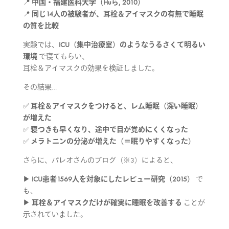
📍
中国・福建医科大学（Huら, 2010）
📍
同じ14人の被験者が、耳栓＆アイマスクの有無で睡眠
の質を比較
実験では、
ICU（集中治療室）のようなうるさくて明るい
環境
で寝てもらい、
耳栓＆アイマスクの効果を検証しました。
その結果…
✅
耳栓＆アイマスクをつけると、レム睡眠（深い睡眠）
が増えた
✅
寝つきも早くなり、途中で目が覚めにくくなった
✅
メラトニンの分泌が増えた（＝眠りやすくなった）
さらに、パレオさんのブログ（※3）によると、
▶
ICU患者1569人を対象にしたレビュー研究（2015）
で
も、
▶
耳栓＆アイマスクだけが確実に睡眠を改善する
ことが
示されていました。