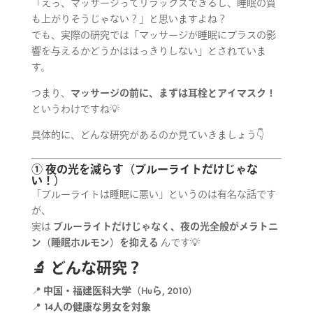
「えっ、マッサージってリラックスできるし、睡眠の質
も上がりそうじゃない？」と思いますよね？
でも、実際の研究では「マッサージが睡眠にプラスの影
響を与えるかどうかははっきりしない」とされていま
す。
つまり、
マッサージの前に、まずは耳栓とアイマスク！
というわけですね💡
具体的に、どんな研究があるのか見ていきましょう👇
① 夜の光を減らす（ブルーライトだけじゃな
い！）
「ブルーライトは睡眠に悪い」というのは有名な話です
が、
実は
ブルーライトだけじゃなく、夜の光全般がメラトニ
ン（睡眠ホルモン）を抑える
んです💡
🔬 どんな研究？
📍
中国・福建医科大学（Huら, 2010）
📍
14人の健康な男女を対象