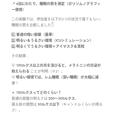
📍
4泊にわたり、睡眠の質を測定（ポリソムノグラフィ
ー使用）
この実験では、参加者を以下の3つの状況で寝てもらい、
睡眠の質を比較しました👇
1️⃣
普通の暗い部屋（基準）
2️⃣
明るい＆うるさい環境（ICUシミュレーション）
3️⃣
明るくてうるさい環境＋アイマスク＆耳栓
その結果…
💡
100ルクス以上の光を浴びると、メラトニンの分泌が
抑えられる
ことが判明（※2）。
💡
明るい環境では、レム睡眠（深い睡眠）が大幅に減
少
！
🔹
100ルクスってどのくらい？
普通の部屋の明るさは
200〜300ルクス
。
寝る前の理想は
30ルクス以下
（キャンドルくらいの明る
さ）。