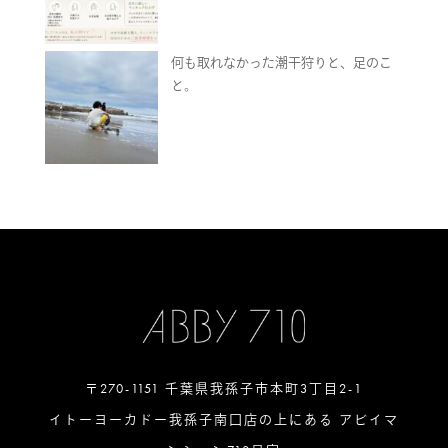
何も取れなかった潮干狩りと、足のこ
と。
〒270-1151 千葉県我孫子市本町3丁目2-1
イトーヨーカドー我孫子南口店の上にある アビイマ