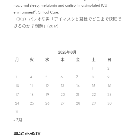
nocturnal sleep, melatonin and cortisol in a simulated ICU
environment”. Critical Care.
（※3）パレオな男「アイマスクと耳栓でどこまで快眠で
きるのか？問題」(2017)
2026年8月
月
火
水
木
金
土
日
1
2
3
4
5
6
7
8
9
10
11
12
13
14
15
16
17
18
19
20
21
22
23
24
25
26
27
28
29
30
31
« 7月
最近の投稿