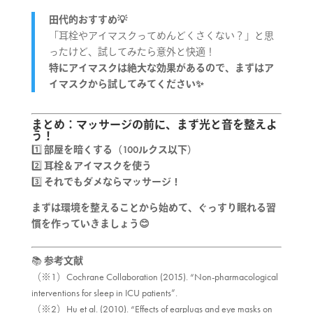
田代的おすすめ💡
「耳栓やアイマスクってめんどくさくない？」と思
ったけど、試してみたら意外と快適！
特にアイマスクは絶大な効果があるので、まずはア
イマスクから試してみてください✨
まとめ：マッサージの前に、まず光と音を整えよ
う！
1️⃣
部屋を暗くする（100ルクス以下）
2️⃣
耳栓＆アイマスクを使う
3️⃣
それでもダメならマッサージ！
まずは環境を整えることから始めて、ぐっすり眠れる習
慣を作っていきましょう😊
📚
参考文献
（※1）Cochrane Collaboration (2015). “Non-pharmacological
interventions for sleep in ICU patients”.
（※2）Hu et al. (2010). “Effects of earplugs and eye masks on