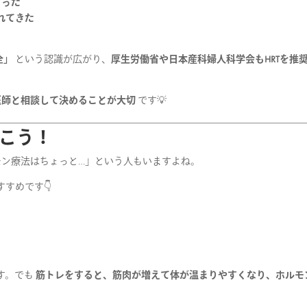
まった
れてきた
全」
という認識が広がり、
厚生労働省や日本産科婦人科学会もHRTを推
医師と相談して決めることが大切
です💡
おこう！
モン療法はちょっと…」という人もいますよね。
すめです👇
す。でも
筋トレをすると、筋肉が増えて体が温まりやすくなり、ホルモ