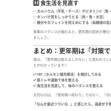
2️⃣ 食生活を見直す
✅
カルシウム（牛乳・チーズ）やビタミンD（魚
✅
タンパク質をしっかりとる（肉・魚・大豆）
✅
糖分やカフェインを控えめにする（血糖値の乱
食事のバランスが崩れると、更年期の症状が悪化
ましょう。
まとめ：更年期は「対策で
昔は、「更年期は耐えるしかない」と思われてい
とがわかっています✨
✅ HRT（ホルモン補充療法）を検討してみる
✅ 筋トレや運動で体を整える
✅ 食生活を見直して、体のバランスを整える
大切なのは、「更年期＝終わり」ではなく、「次
「なんか最近ツラいな…」と感じたら、遠慮せず