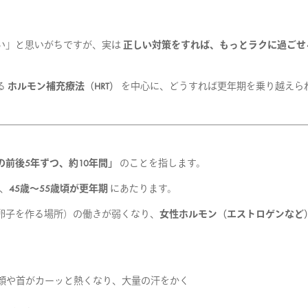
い」と思いがちですが、実は
正しい対策をすれば、もっとラクに過ごせ
る
ホルモン補充療法（HRT）
を中心に、どうすれば更年期を乗り越えら
前後5年ずつ、約10年間」
のことを指します。
、
45歳～55歳頃が更年期
にあたります。
卵子を作る場所）の働きが弱くなり、
女性ホルモン（エストロゲンなど
。
顔や首がカーッと熱くなり、大量の汗をかく