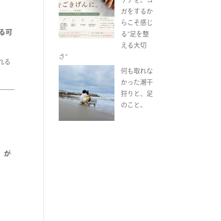
ガをするか
らこそ感じ
る可
る“足を整
える大切
さ”
れる
何も取れな
かった潮干
狩りと、足
のこと。
）が