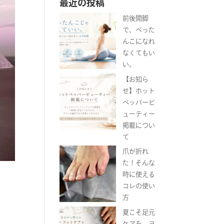
最近の投稿
前後開脚
で、ぺった
んこになれ
なくてもい
い。
【お知ら
せ】ホット
ペッパービ
ューティー
掲載につい
て
爪が折れ
た！そんな
時に使える
コレの使い
方
夏こそ足元
ケアを。ヨ