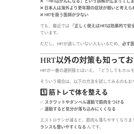
❌
「HRTはがんになる」という誤解が広まってし
❌
日本人は海外より更年期の症状が軽いと考えら
❌
HRTを扱う医師が少ない
でも、最近では
「正しく使えばHRTは効果的で安
ています。
ただし、HRTが適していない人もいるため、
必ず
HRT以外の対策も知って
HRTが一番の選択肢とはいえ、「どうしてもホル
そういう場合は、以下の方法を試してみるのもおす
1️⃣ 筋トレで体を整える
✅
スクワットやダンベル運動で筋肉をつける
✅
運動すると気分が落ち込みにくくなる
エストロゲンが減ると、筋肉も落ちやすくなりま
ランスも整いやすくなる
んです。