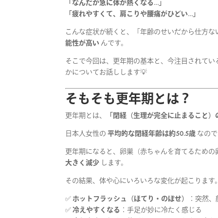
「なんだか急に体が熱くなる…」
「疲れやすくて、肩こりや腰痛がひどい…」
こんな症状が続くと、「年齢のせいだから仕方な
能性が高い
んです。
そこで今回は、更年期の基本と、今注目されてい
かについてお話しします💡
そもそも更年期とは？
更年期とは、
「閉経（生理が完全に止まること）の
日本人女性の
平均的な閉経年齢は約50.5歳
なので
更年期になると、卵巣（赤ちゃんを育てるための
大きく減少
します。
その結果、体や心にいろいろな変化が起こります
✅
ホットフラッシュ（ほてり・のぼせ）
：突然、
✅
冷えやすくなる
：手足が妙に冷たく感じる