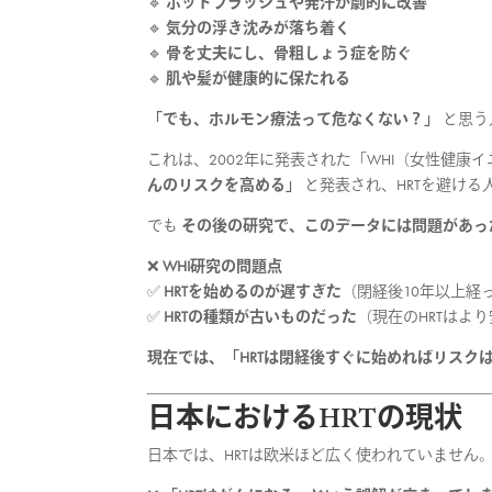
🔹
ホットフラッシュや発汗が劇的に改善
🔹
気分の浮き沈みが落ち着く
🔹
骨を丈夫にし、骨粗しょう症を防ぐ
🔹
肌や髪が健康的に保たれる
「でも、ホルモン療法って危なくない？」
と思う
これは、2002年に発表された「WHI（女性健
んのリスクを高める」
と発表され、HRTを避ける
でも
その後の研究で、このデータには問題があっ
❌
WHI研究の問題点
✅
HRTを始めるのが遅すぎた
（閉経後10年以上経
✅
HRTの種類が古いものだった
（現在のHRTはよ
現在では、「HRTは閉経後すぐに始めればリスク
日本におけるHRTの現状
日本では、HRTは欧米ほど広く使われていません。