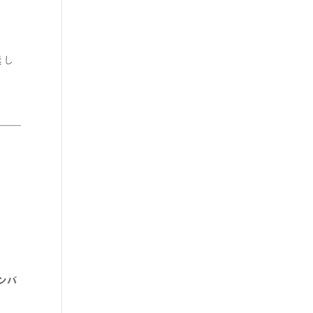
奨
し
ンバ