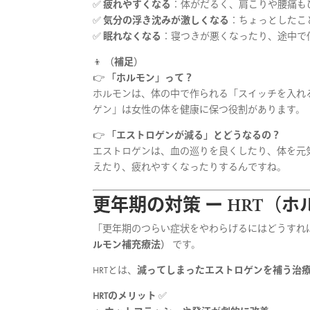
✅
疲れやすくなる
：体がだるく、肩こりや腰痛も
✅
気分の浮き沈みが激しくなる
：ちょっとしたこ
✅
眠れなくなる
：寝つきが悪くなったり、途中で
👦
（補足）
👉
「ホルモン」って？
ホルモンは、体の中で作られる「スイッチを入れ
ゲン」は女性の体を健康に保つ役割があります。
👉
「エストロゲンが減る」とどうなるの？
エストロゲンは、血の巡りを良くしたり、体を元
えたり、疲れやすくなったりするんですね。
更年期の対策 ー HRT（
「更年期のつらい症状をやわらげるにはどうすれ
ルモン補充療法）
です。
HRTとは、
減ってしまったエストロゲンを補う治
HRTのメリット
✅