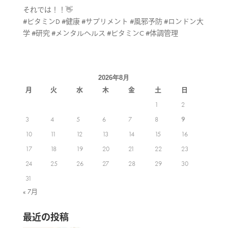
それでは！！👋
#ビタミンD #健康 #サプリメント #風邪予防 #ロンドン大
学 #研究 #メンタルヘルス #ビタミンC #体調管理
2026年8月
月
火
水
木
金
土
日
1
2
3
4
5
6
7
8
9
10
11
12
13
14
15
16
17
18
19
20
21
22
23
24
25
26
27
28
29
30
31
« 7月
最近の投稿