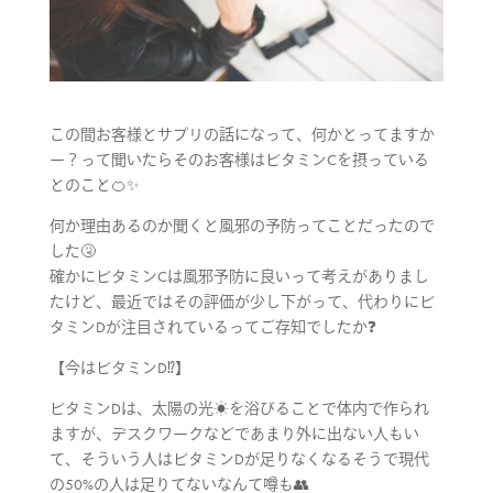
この間お客様とサプリの話になって、何かとってますか
ー？って聞いたらそのお客様はビタミンCを摂っている
とのこと🍊✨
何か理由あるのか聞くと風邪の予防ってことだったので
した🤧
確かにビタミンCは風邪予防に良いって考えがありまし
たけど、最近ではその評価が少し下がって、代わりにビ
タミンDが注目されているってご存知でしたか❓
【今はビタミンD⁉️】
ビタミンDは、太陽の光☀️を浴びることで体内で作られ
ますが、デスクワークなどであまり外に出ない人もい
て、そういう人はビタミンDが足りなくなるそうで現代
の50%の人は足りてないなんて噂も👥