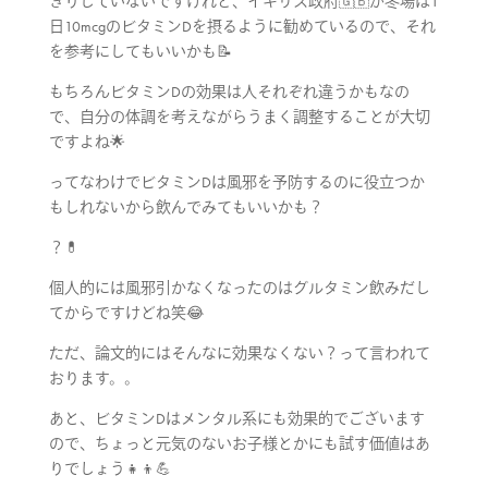
きりしていないですけれど、イギリス政府🇬🇧が冬場は1
日10mcgのビタミンDを摂るように勧めているので、それ
を参考にしてもいいかも📝
もちろんビタミンDの効果は人それぞれ違うかもなの
で、自分の体調を考えながらうまく調整することが大切
ですよね🌟
ってなわけでビタミンDは風邪を予防するのに役立つか
もしれないから飲んでみてもいいかも？
？💊
個人的には風邪引かなくなったのはグルタミン飲みだし
てからですけどね笑😂
ただ、論文的にはそんなに効果なくない？って言われて
おります。。
あと、ビタミンDはメンタル系にも効果的でございます
ので、ちょっと元気のないお子様とかにも試す価値はあ
りでしょう👧👦💪