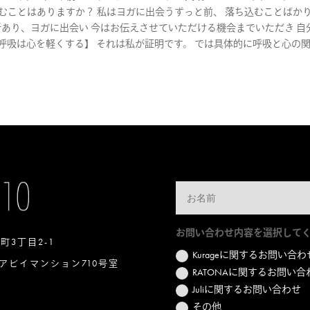
むことはありますか？ 私はヨガに出会うずっと前、 落ち込むことばか
曲折あり、ヨガに出会い 今はお伝えさせていただける機会までいただき 自
呼吸は心を軽くする】 それは私が証明です。 では具体的に呼吸と心の
.
お問い合わせ内容を選択して
本町3丁目2-1
Kurageに関するお問い合わ
アビイマンション710号室
RATONAに関するお問い合
Juliに関するお問い合わせ
その他