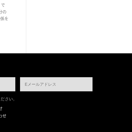
りで
分の
関係を
ください。
せ
わせ