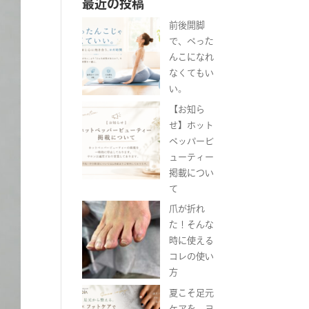
最近の投稿
前後開脚
で、ぺった
んこになれ
なくてもい
い。
【お知ら
せ】ホット
ペッパービ
ューティー
掲載につい
て
爪が折れ
た！そんな
時に使える
コレの使い
方
夏こそ足元
ケアを。ヨ