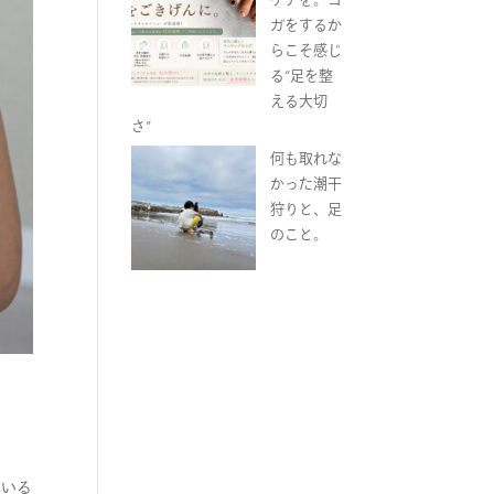
ガをするか
らこそ感じ
る“足を整
える大切
さ”
何も取れな
かった潮干
狩りと、足
のこと。
どいる