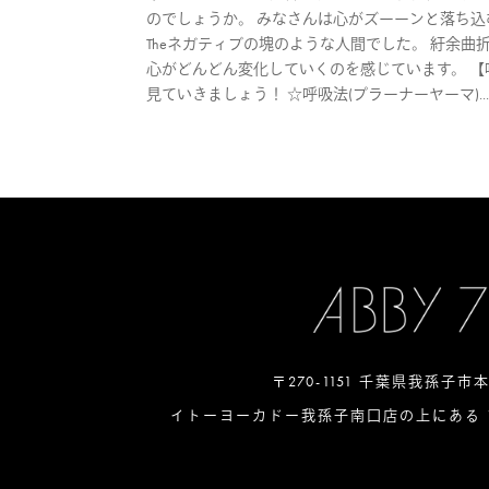
のでしょうか。 みなさんは心がズーーンと落ち込
Theネガティブの塊のような人間でした。 紆余
心がどんどん変化していくのを感じています。 【
見ていきましょう！ ☆呼吸法(プラーナーヤーマ)..
〒270-1151 千葉県我孫子市
イトーヨーカドー我孫子南口店の上にある 