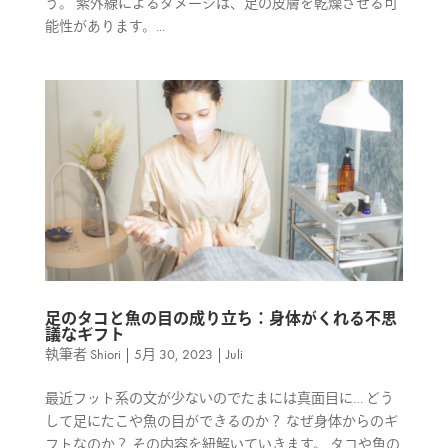
う。 紫外線によるダメージは、足の皮膚を乾燥させる可
能性があります。...
足のタコと魚の目の成り立ち：身体がくれる不思
議なギフト
執筆者
Shiori
|
5月 30, 2023
|
Juli
最近フット系の文が少ないのでたまには真面目に… どう
して足にたこや魚の目ができるのか？ なぜ身体からのギ
フトなのか？ その内容を紐解いていきます。 タコや魚の