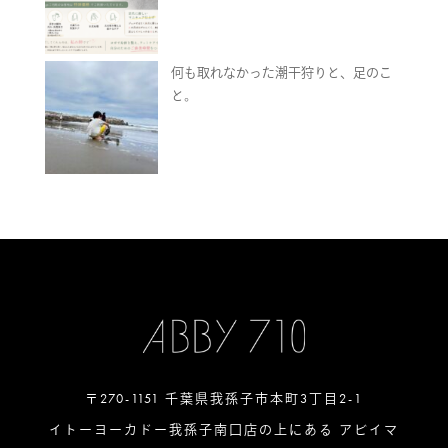
何も取れなかった潮干狩りと、足のこ
と。
〒270-1151 千葉県我孫子市本町3丁目2-1
イトーヨーカドー我孫子南口店の上にある アビイマ