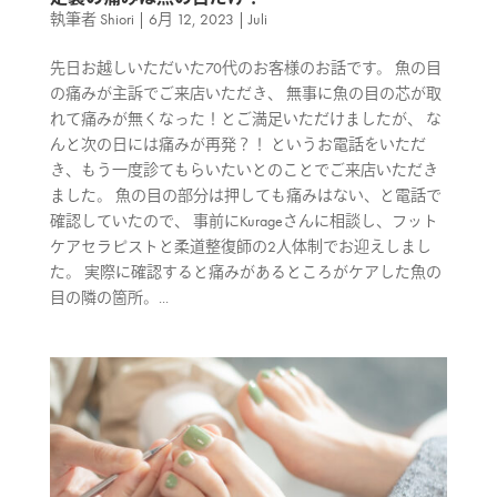
執筆者
Shiori
|
6月 12, 2023
|
Juli
先日お越しいただいた70代のお客様のお話です。 魚の目
の痛みが主訴でご来店いただき、 無事に魚の目の芯が取
れて痛みが無くなった！とご満足いただけましたが、 な
んと次の日には痛みが再発？！ というお電話をいただ
き、もう一度診てもらいたいとのことでご来店いただき
ました。 魚の目の部分は押しても痛みはない、と電話で
確認していたので、 事前にKurageさんに相談し、フット
ケアセラピストと柔道整復師の2人体制でお迎えしまし
た。 実際に確認すると痛みがあるところがケアした魚の
目の隣の箇所。...