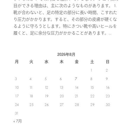
目ができる理由は、主に次のようなものがあります。 1.
靴が合わないと、足の特定の部分に長い時間、こすれた
り圧力がかかります。すると、その部分の皮膚が硬くな
るように守ろうとします。特にきつい靴や高いヒールを
履くと、足に余分な圧力がかかることがあります。...
2026年8月
月
火
水
木
金
土
日
1
2
3
4
5
6
7
8
9
10
11
12
13
14
15
16
17
18
19
20
21
22
23
24
25
26
27
28
29
30
31
« 7月