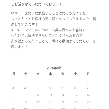
とお話させていただいております。
いやー、まだまだ勉強することはたくさんですね。
もっともっとお客様の足に良くなってもらえるように精
進していきます！
すでにインソールについても興味深々なお客様も…。
私だけでは解決できないことたくさんあるので、
点が繋がって行くことで、導ける動線ができたらな、と
思います！
2026年8月
月
火
水
木
金
土
日
1
2
3
4
5
6
7
8
9
10
11
12
13
14
15
16
17
18
19
20
21
22
23