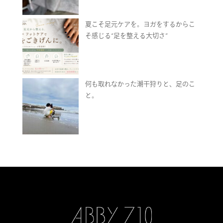
夏こそ足元ケアを。ヨガをするからこ
そ感じる“足を整える大切さ”
何も取れなかった潮干狩りと、足のこ
と。