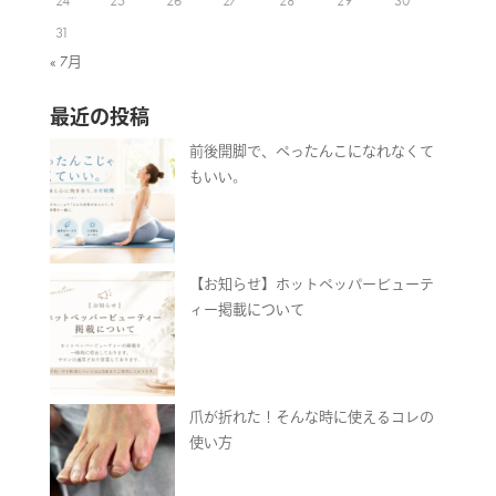
24
25
26
27
28
29
30
31
« 7月
最近の投稿
前後開脚で、ぺったんこになれなくて
もいい。
【お知らせ】ホットペッパービューテ
ィー掲載について
爪が折れた！そんな時に使えるコレの
使い方