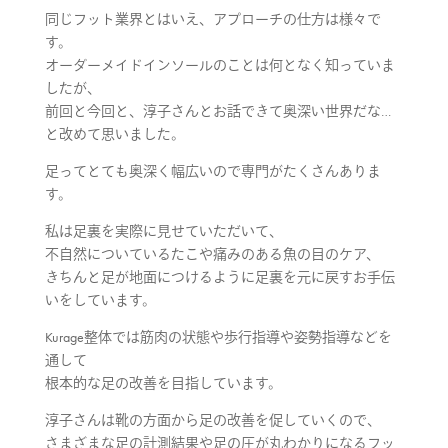
同じフット業界とはいえ、アプローチの仕方は様々で
す。
オーダーメイドインソールのことは何となく知っていま
したが、
前回と今回と、淳子さんとお話できて奥深い世界だな…
と改めて思いました。
足ってとても奥深く幅広いので専門がたくさんありま
す。
私は足裏を実際に見せていただいて、
不自然についているたこや痛みのある魚の目のケア、
きちんと足が地面につけるように足裏を元に戻すお手伝
いをしています。
Kurage整体では筋肉の状態や歩行指導や姿勢指導などを
通して
根本的な足の改善を目指しています。
淳子さんは靴の方面から足の改善を促していくので、
さまざまな足の計測結果や足の圧が丸わかりになるフッ