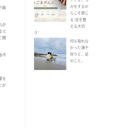
ガをするか
や歯
らこそ感じ
る“足を整
れが
える大切
ると
さ”
と関
何も取れな
かった潮干
狩りと、足
動不
のこと。
響を
とが