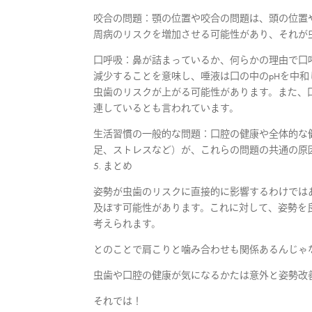
咬合の問題：顎の位置や咬合の問題は、頭の位置
周病のリスクを増加させる可能性があり、それが
口呼吸：鼻が詰まっているか、何らかの理由で口
減少することを意味し、唾液は口の中のpHを中
虫歯のリスクが上がる可能性があります。また、
連しているとも言われています。
生活習慣の一般的な問題：口腔の健康や全体的な
足、ストレスなど）が、これらの問題の共通の原
5. まとめ
姿勢が虫歯のリスクに直接的に影響するわけでは
及ぼす可能性があります。これに対して、姿勢を
考えられます。
とのことで肩こりと噛み合わせも関係あるんじゃ
虫歯や口腔の健康が気になるかたは意外と姿勢改
それでは！