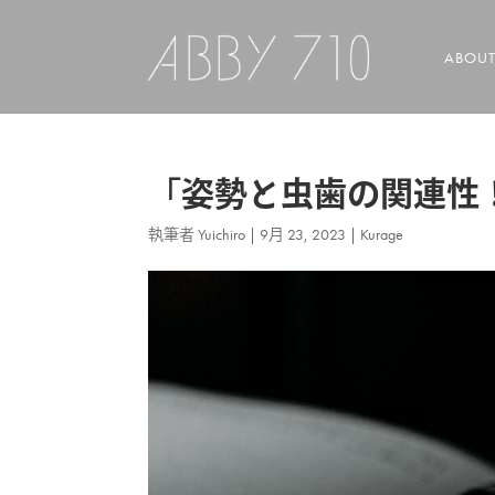
ABOU
「姿勢と虫歯の関連性
執筆者
Yuichiro
|
9月 23, 2023
|
Kurage