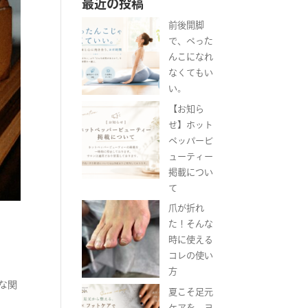
最近の投稿
前後開脚
で、ぺった
んこになれ
なくてもい
い。
【お知ら
せ】ホット
ペッパービ
ューティー
掲載につい
て
爪が折れ
た！そんな
時に使える
コレの使い
。
方
な関
夏こそ足元
ケアを。ヨ