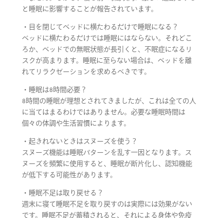
と睡眠に影響することが報告されています。
・目を閉じてベッドに横たわるだけで睡眠になる？
ベッドに横たわるだけでは睡眠にはならない。それどこ
ろか、ベッドでの無眠状態が長引くと、不眠症になるリ
スクが高まります。睡眠に至らない場合は、ベッドを離
れてリラクゼーションを求めるべきです。
・睡眠は8時間必要？
8時間の睡眠が理想とされてきましたが、これは全ての人
に当てはまるわけではありません。必要な睡眠時間は
個々の体調や生活習慣によります。
・起きれないときはスヌーズを使う？
スヌーズ機能は睡眠パターンを乱す一因となります。ス
ヌーズを頻繁に使用すると、睡眠が断片化し、認知機能
が低下する可能性があります。
・睡眠不足は取り戻せる？
週末に寝て睡眠不足を取り戻すのは実際には効果がない
です。睡眠不足が蓄積されると、それによる身体や免疫