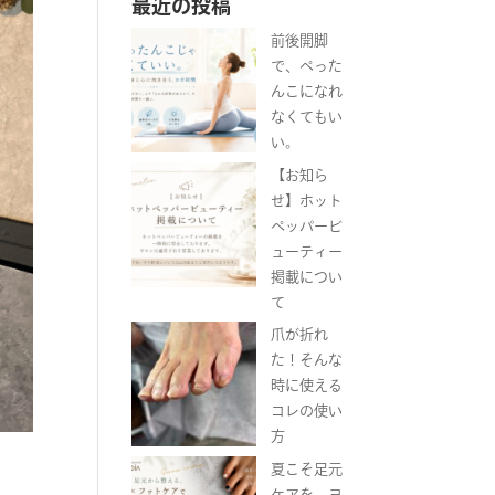
最近の投稿
前後開脚
で、ぺった
んこになれ
なくてもい
い。
【お知ら
せ】ホット
ペッパービ
ューティー
掲載につい
て
爪が折れ
た！そんな
時に使える
コレの使い
方
夏こそ足元
ケアを。ヨ