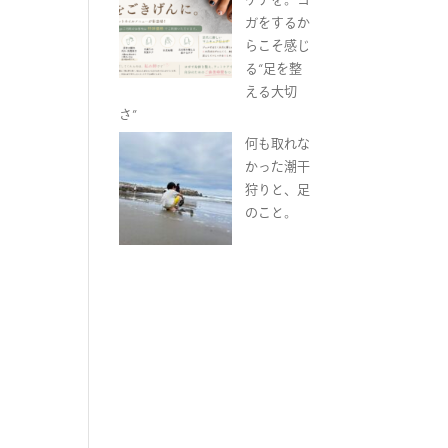
ガをするか
らこそ感じ
る“足を整
える大切
さ”
何も取れな
かった潮干
狩りと、足
のこと。