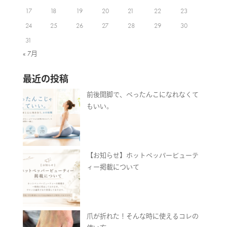
17
18
19
20
21
22
23
24
25
26
27
28
29
30
31
« 7月
最近の投稿
前後開脚で、ぺったんこになれなくて
もいい。
【お知らせ】ホットペッパービューテ
ィー掲載について
爪が折れた！そんな時に使えるコレの