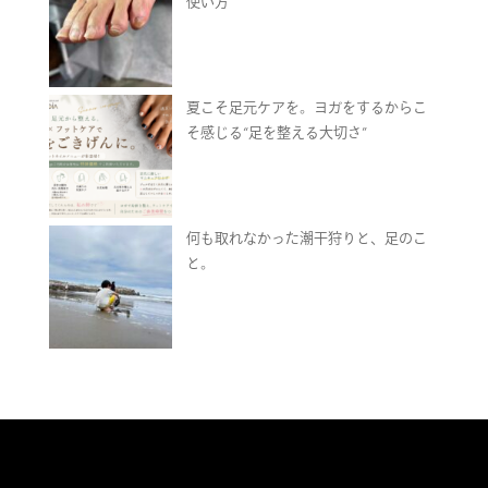
使い方
夏こそ足元ケアを。ヨガをするからこ
そ感じる“足を整える大切さ”
何も取れなかった潮干狩りと、足のこ
と。