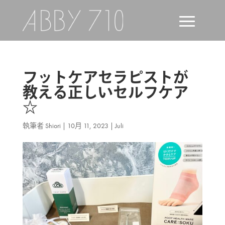
フットケアセラピストが
教える正しいセルフケア
☆
執筆者
Shiori
|
10月 11, 2023
|
Juli