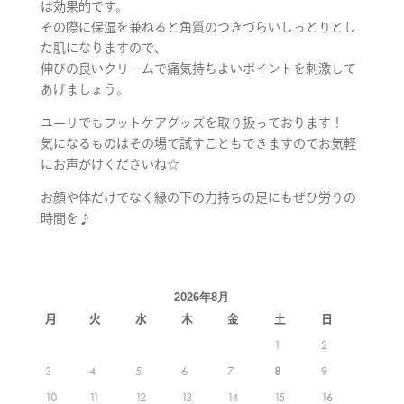
は効果的です。
その際に保湿を兼ねると角質のつきづらいしっとりとし
た肌になりますので、
伸びの良いクリームで痛気持ちよいポイントを刺激して
あげましょう。
ユーリでもフットケアグッズを取り扱っております！
気になるものはその場で試すこともできますのでお気軽
にお声がけくださいね☆
お顔や体だけでなく縁の下の力持ちの足にもぜひ労りの
時間を♪
2026年8月
月
火
水
木
金
土
日
1
2
3
4
5
6
7
8
9
10
11
12
13
14
15
16