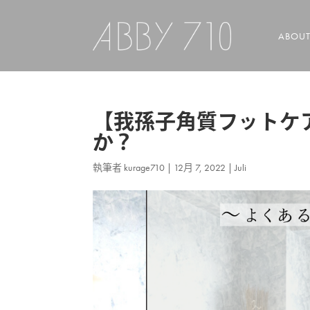
ABOU
【我孫子角質フットケアJ
か？
執筆者
kurage710
|
12月 7, 2022
|
Juli