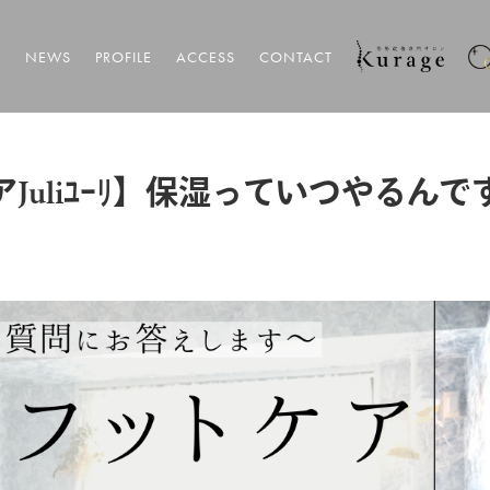
T
NEWS
PROFILE
ACCESS
CONTACT
uliﾕｰﾘ】保湿っていつやるんで