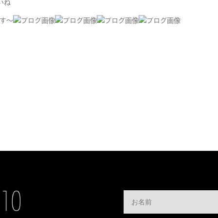
いね
ます～