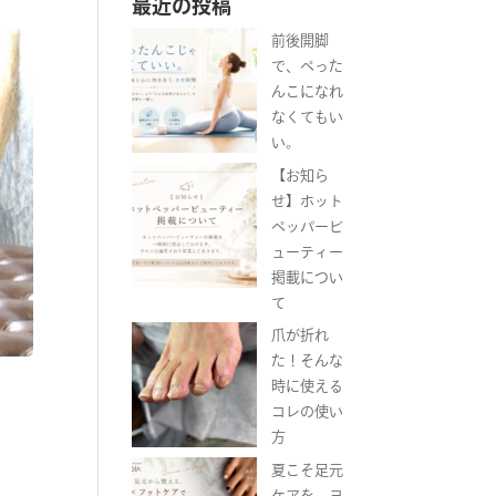
最近の投稿
前後開脚
で、ぺった
んこになれ
なくてもい
い。
【お知ら
せ】ホット
ペッパービ
ューティー
掲載につい
て
爪が折れ
た！そんな
時に使える
コレの使い
方
夏こそ足元
ケアを。ヨ