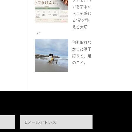
ガをするか
らこそ感じ
る“足を整
える大切
さ”
何も取れな
かった潮干
狩りと、足
のこと。