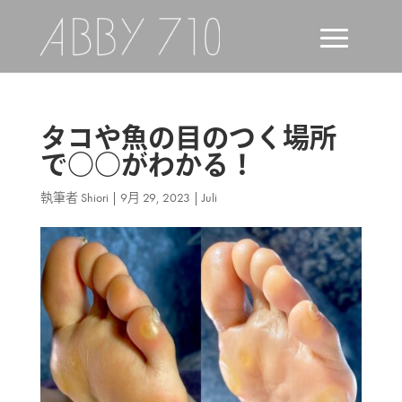
タコや魚の目のつく場所
で○○がわかる！
執筆者
Shiori
|
9月 29, 2023
|
Juli