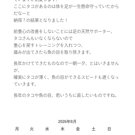
ここにタコがあるのは体を足が一生懸命守っていたから
だなーと
納得？の結果となりました！
前重心の改善をしないことには足の天然サポーター、
タコさんもいなくならないので
重心を戻すトレーニングを入れつつ、
痛みが出てきたら魚の目を取り除きます。
長年かけてできたものなので一朝一夕、とはいきません
が、
確実にタコが薄く、魚の目ができるスピードも遅くなっ
ていきます。
長年のタコや魚の目、若いうちに直したいものですね。
2026年8月
月
火
水
木
金
土
日