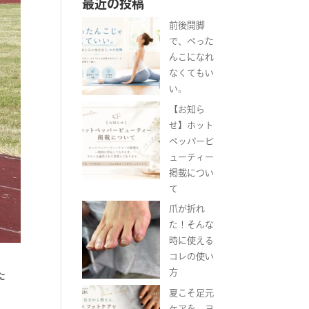
最近の投稿
前後開脚
で、ぺった
んこになれ
なくてもい
い。
【お知ら
せ】ホット
ペッパービ
ューティー
掲載につい
て
爪が折れ
た！そんな
時に使える
コレの使い
方
た
夏こそ足元
ケアを。ヨ