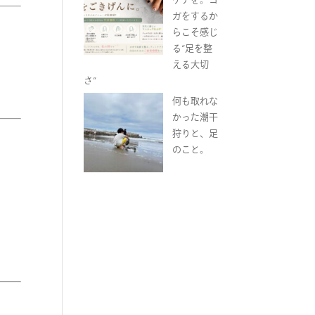
ガをするか
らこそ感じ
る“足を整
える大切
さ”
何も取れな
かった潮干
狩りと、足
のこと。