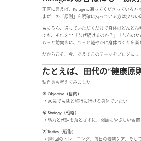
正直に言えば、Kurageに通ってくださっている方
まだこの「原則」を明確に持っている方は少ない
もちろん、通っていただくだけで身体はどんどん
でも、それを**「なぜ続けるのか？」「なんのた
もっと前向きに、もっと軽やかに身体づくりを楽
だからこそ、今、あえてこのテーマをブログにし
たとえば、田代の“健康原則
私自身も考えてみました。
🧭
Objective（目的）
→ 80歳でも孫と旅行に行ける身体でいたい
🧠
Strategy（戦略）
→ 筋力と代謝を落とさずに、関節にやさしい習慣
🏋️
Tactics（戦術）
→ 週2回のトレーニング、毎日の姿勢ケア、そし