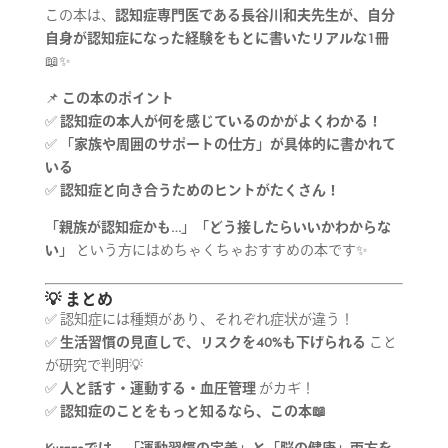
この本は、
認知症専門医である長谷川和夫先生が、自分
自身が認知症になった経験をもとに書いたリアルな1冊
📖✨
📌
この本のポイント
✅
認知症の本人が何を感じているのかがよくわかる！
✅
「家族や周囲のサポートの仕方」が具体的に書かれて
いる
✅
認知症と向き合うためのヒントがたくさん！
「親族が認知症かも…」「どう接したらいいかわからな
い」
という方にはめちゃくちゃおすすめの本です✨
💡 まとめ
✅ 認知症には種類があり、それぞれ症状が違う！
✅
生活習慣の見直しで、リスクを40%も下げられる
こと
が研究で判明💡
✅
人と話す・運動する・血圧管理
がカギ！
✅
認知症のことをもっと知るなら、この本📖