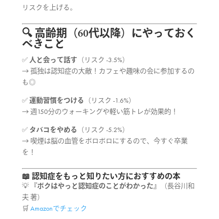
リスクを上げる。
🔍 高齢期（60代以降）にやっておく
べきこと
✅
人と会って話す
（リスク -3.5%）
→ 孤独は認知症の大敵！カフェや趣味の会に参加するの
も◎
✅
運動習慣をつける
（リスク -1.6%）
→ 週150分のウォーキングや軽い筋トレが効果的！
✅
タバコをやめる
（リスク -5.2%）
→ 喫煙は脳の血管をボロボロにするので、今すぐ卒業
を！
📖 認知症をもっと知りたい方におすすめの本
💡
『ボクはやっと認知症のことがわかった』
（長谷川和
夫 著）
🛒
Amazonでチェック