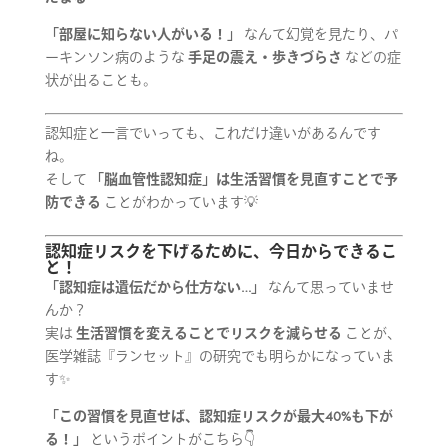
「部屋に知らない人がいる！」
なんて幻覚を見たり、パ
ーキンソン病のような
手足の震え・歩きづらさ
などの症
状が出ることも。
認知症と一言でいっても、これだけ違いがあるんです
ね。
そして
「脳血管性認知症」は生活習慣を見直すことで予
防できる
ことがわかっています💡
認知症リスクを下げるために、今日からできるこ
と！
「認知症は遺伝だから仕方ない…」
なんて思っていませ
んか？
実は
生活習慣を変えることでリスクを減らせる
ことが、
医学雑誌『ランセット』の研究でも明らかになっていま
す✨
「この習慣を見直せば、認知症リスクが最大40%も下が
る！」
というポイントがこちら👇