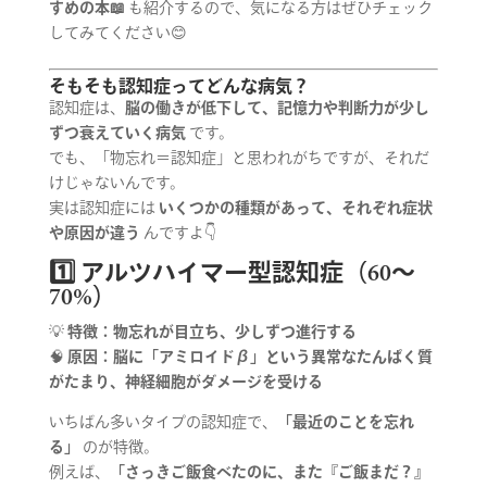
すめの本📖
も紹介するので、気になる方はぜひチェック
してみてください😊
そもそも認知症ってどんな病気？
認知症は、
脳の働きが低下して、記憶力や判断力が少し
ずつ衰えていく病気
です。
でも、「物忘れ＝認知症」と思われがちですが、それだ
けじゃないんです。
実は認知症には
いくつかの種類があって、それぞれ症状
や原因が違う
んですよ👇
1️⃣ アルツハイマー型認知症（60〜
70%）
💡
特徴：物忘れが目立ち、少しずつ進行する
🧠
原因：脳に「アミロイドβ」という異常なたんぱく質
がたまり、神経細胞がダメージを受ける
いちばん多いタイプの認知症で、
「最近のことを忘れ
る」
のが特徴。
例えば、
「さっきご飯食べたのに、また『ご飯まだ？』