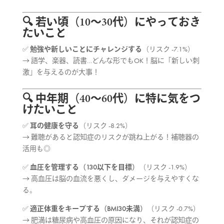
🔍 若い頃（10〜30代）にやっておき
たいこと
✅
勉強や新しいことにチャレンジする
（リスク -7.1%）
→ 語学、楽器、読書…どんな形でもOK！脳に「新しい刺
激」を与えるのが大事！
🔍 中年期（40〜60代）に特に気をつ
けたいこと
✅
耳の健康を守る
（リスク -8.2%）
→ 難聴があると認知症のリスクが跳ね上がる！補聴器の
活用も◎
✅
血圧を管理する（130以下を目標）
（リスク -1.9%）
→ 高血圧は脳の血流を悪くし、ダメージを与えやすくな
る。
✅
適正体重をキープする（BMI30未満）
（リスク -0.7%）
→ 肥満は糖尿病や高血圧の原因になり、それが認知症の