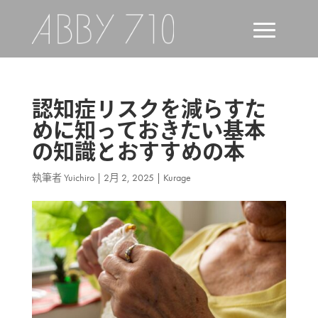
認知症リスクを減らすた
めに知っておきたい基本
の知識とおすすめの本
執筆者
Yuichiro
|
2月 2, 2025
|
Kurage