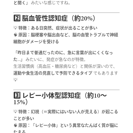
と聞く」
みたいな感じですね。
2️⃣ 脳血管性認知症（約20%）
💡
特徴：ある日突然、症状が出ることが多い
🧠
原因：脳梗塞や脳出血など、脳の血管トラブルで神経
細胞がダメージを受ける
「昨日まで普通だったのに、急に言葉が出にくくなっ
た…」
みたいに、発症が急なのが特徴。
生活習慣病（高血圧・糖尿病など）と関係が深いので、
運動や食生活の見直しで予防できるタイプ
でもあります
💡
3️⃣ レビー小体型認知症（約10〜
15%）
💡
特徴：幻視（＝実際にはいない人が見える）が起こる
ことが多い
🧠
原因：「レビー小体」という異常なたんぱく質が脳に
たまる