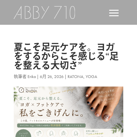
夏こそ足元ケアを。ヨガ
をするからこそ感じる“足
を整える大切さ”
執筆者
Erika
|
6月 26, 2026
|
RATONA
,
YOGA