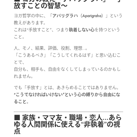
放すことの智慧〜
ヨガ哲学の中に、「
アパリグラハ（Aparigraha）
」という
教えがあります。
これは“手放すこと”、つまり
執着しない心
を持つという
こと。
人、モノ、結果、評価、役割、理想…。
「こうあるべき」「こうしてくれるはず」と思い込むこ
とで、
自分も、相手も、自由をなくしてしまっているのかもし
れません。
でも「手放す」とは、あきらめることではありません。
“こうでなければいけない”という心の縛りから自由にな
ること。
■ 家族・ママ友・職場・恋人…あら
ゆる人間関係に使える“非執着”の視
点