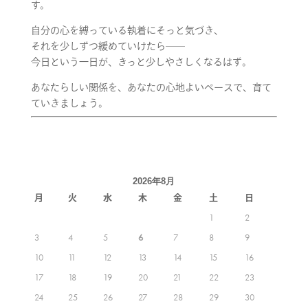
す。
自分の心を縛っている執着にそっと気づき、
それを少しずつ緩めていけたら──
今日という一日が、きっと少しやさしくなるはず。
あなたらしい関係を、あなたの心地よいペースで、育て
ていきましょう。
2026年8月
月
火
水
木
金
土
日
1
2
3
4
5
6
7
8
9
10
11
12
13
14
15
16
17
18
19
20
21
22
23
24
25
26
27
28
29
30