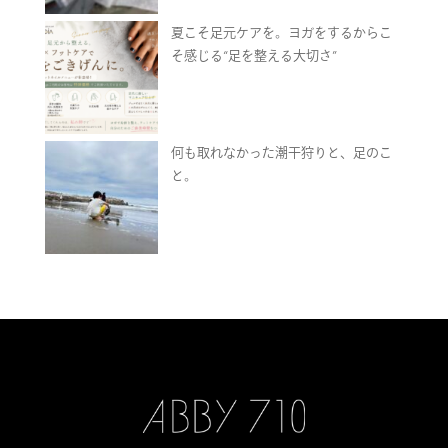
夏こそ足元ケアを。ヨガをするからこ
そ感じる“足を整える大切さ”
何も取れなかった潮干狩りと、足のこ
と。